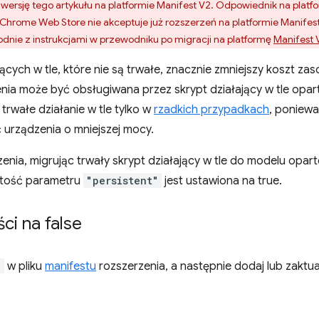
ersję tego artykułu na platformie Manifest V2. Odpowiednik na platfo
 Chrome Web Store nie akceptuje już rozszerzeń na platformie Manifes
odnie z instrukcjami w przewodniku po migracji na platformę
Manifest 
cych w tle, które nie są trwałe, znacznie zmniejszy koszt za
nia może być obsługiwana przez skrypt działający w tle opar
rwałe działanie w tle tylko w
rzadkich przypadkach
, poniewa
urządzenia o mniejszej mocy.
nia, migrując trwały skrypt działający w tle do modelu opart
rtość parametru
"persistent"
jest ustawiona na true.
ci na false
"
w pliku
manifestu
rozszerzenia, a następnie dodaj lub zaktua