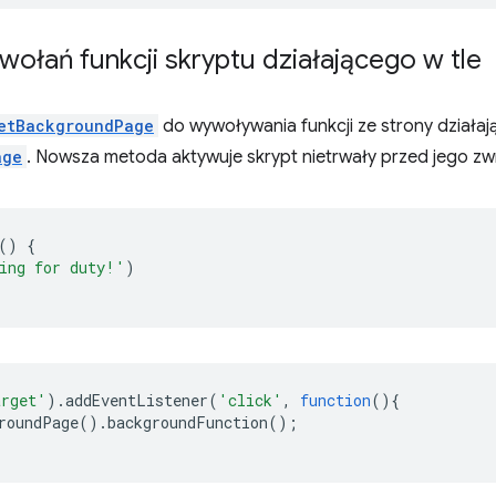
ołań funkcji skryptu działającego w tle
etBackgroundPage
do wywoływania funkcji ze strony działając
age
. Nowsza metoda aktywuje skrypt nietrwały przed jego z
()
{
ing for duty!'
)
arget'
).
addEventListener
(
'click'
,
function
(){
roundPage
().
backgroundFunction
();