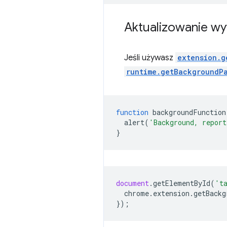
Aktualizowanie wyw
Jeśli używasz
extension.g
runtime.getBackgroundP
function
backgroundFunction
alert
(
'Background, report
}
document
.
getElementById
(
't
chrome
.
extension
.
getBackg
});