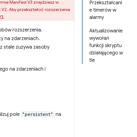
rmie Manifest V3 znajdziesz w
Przekształcani
t V2. Aby przekształcić rozszerzenie
e timerów w
V3
.
alarmy
sobów rozszerzenia.
Aktualizowanie
wywołań
ty na zdarzeniach.
funkcji skryptu
ż stale zużywa zasoby
działającego w
tle
ego na zdarzeniach i
lizuj pole
"persistent"
na