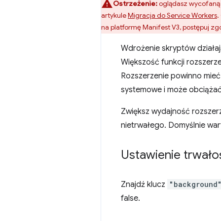
Ostrzeżenie:
oglądasz wycofaną w
artykule
Migracja do Service Workers
.
na platformę Manifest V3, postępuj zg
Wdrożenie skryptów działają
Większość funkcji rozszerze
Rozszerzenie powinno mieć t
systemowe i może obciążać 
Zwiększ wydajność rozszerze
nietrwałego. Domyślnie wa
Ustawienie trwałoś
Znajdź klucz
"background
false.