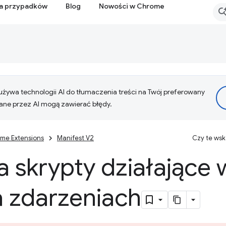
ia przypadków
Blog
Nowości w Chrome
żywa technologii AI do tłumaczenia treści na Twój preferowany
ne przez AI mogą zawierać błędy.
me Extensions
Manifest V2
Czy te ws
a skrypty działające w
a zdarzeniach