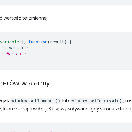
ć wartość tej zmiennej.
variable'
],
function
(
result
)
{
ult
.
variable
;
omeVariable
imerów w alarmy
e jak
window.setTimeout()
lub
window.setInterval()
, ni
, które nie są trwałe, jeśli są wywoływane, gdy strona zdarzen