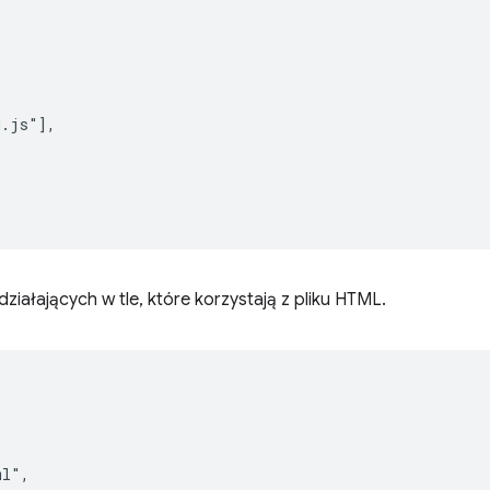
.js"],

iałających w tle, które korzystają z pliku HTML.
l",
