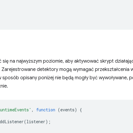
ię na najwyższym poziomie, aby aktywować skrypt działający 
 Zarejestrowane detektory mogą wymagać przekształcenia w
 sposób opisany poniżej nie będą mogły być wywoływane, po
nie.
untimeEvents'
,
function
(
events
)
{
ddListener
(
listener
);