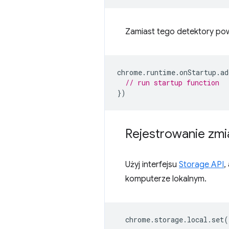
Zamiast tego detektory pow
chrome
.
runtime
.
onStartup
.
ad
// run startup function
})
Rejestrowanie zmi
Użyj interfejsu
Storage API
,
komputerze lokalnym.
chrome
.
storage
.
local
.
set
(