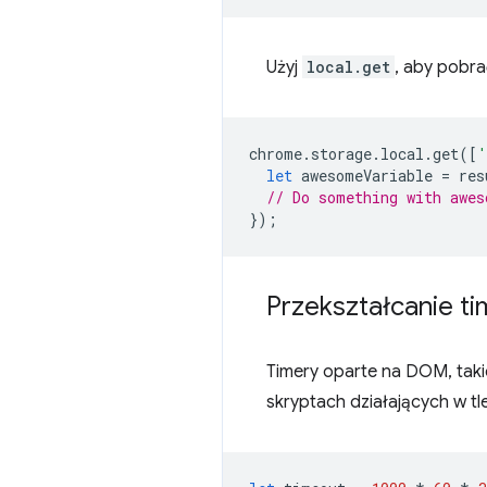
Użyj
local.get
, aby pobra
chrome
.
storage
.
local
.
get
([
'
let
awesomeVariable
=
res
// Do something with awes
});
Przekształcanie t
Timery oparte na DOM, taki
skryptach działających w tle