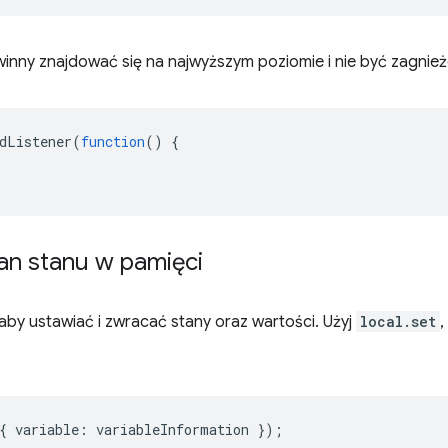
inny znajdować się na najwyższym poziomie i nie być zagnie
dListener
(
function
()
{
an stanu w pamięci
 aby ustawiać i zwracać stany oraz wartości. Użyj
local.set
,
{
variable
:
variableInformation
});