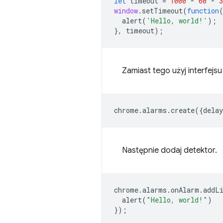
let
timeout
=
1000
*
60
*
3
window
.
setTimeout
(
function
alert
(
'Hello, world!'
);
},
timeout
);
Zamiast tego użyj interfejs
chrome
.
alarms
.
create
({
delay
Następnie dodaj detektor.
chrome
.
alarms
.
onAlarm
.
addL
alert
(
"Hello, world!"
)
});