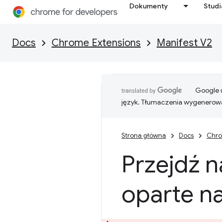
Dokumenty
Stud
Docs
Chrome Extensions
Manifest V2
Google u
język. Tłumaczenia wygenerowa
Strona główna
Docs
Chro
Przejdź n
oparte n