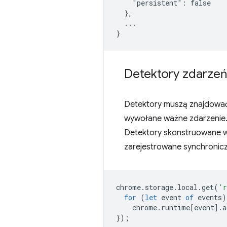
    "persistent": false

  },

  ...

Detektory zdarzeń
Detektory muszą znajdować s
wywołane ważne zdarzenie.
Detektory skonstruowane w
zarejestrowane synchronicz
chrome
.
storage
.
local
.
get
(
'r
for
(
let
event
of
events
)
chrome
.
runtime
[
event
].
a
});