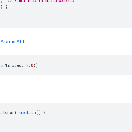
;
// 3 minutes in milliseconds
()
{
u
Alarms API
.
InMinutes
:
3.0
})
istener
(
function
()
{