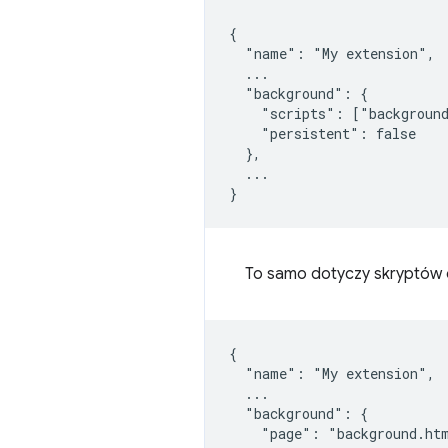
{

  "name": "My extension",

  ...

  "background": {

    "scripts": ["background
    "persistent": false

  },

  ...

To samo dotyczy skryptów dz
{

  "name": "My extension",

  ...

  "background": {

    "page": "background.htm