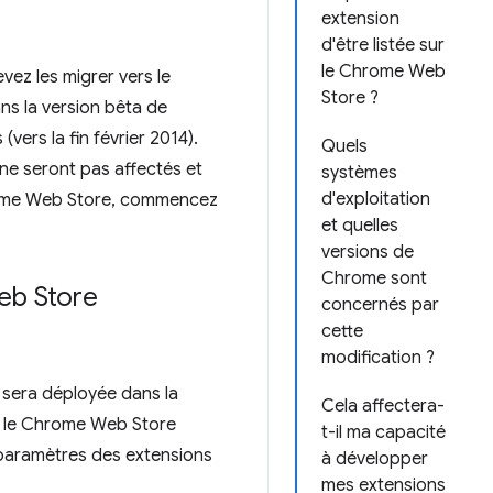
extension
d'être listée sur
le Chrome Web
ez les migrer vers le
Store ?
ns la version bêta de
ers la fin février 2014).
Quels
ne seront pas affectés et
systèmes
d'exploitation
Chrome Web Store, commencez
et quelles
versions de
Chrome sont
Web Store
concernés par
cette
modification ?
n sera déployée dans la
Cela affectera-
rs le Chrome Web Store
t-il ma capacité
s paramètres des extensions
à développer
mes extensions