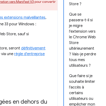
ation vers Manifest V3
pour convertir
Store ?
Que se
es extensions malveillantes
,
passera-t-il si
ome 33 pour Windows :
je migre
l'extension vers
eb Store, sauf si
le Chrome Web
Store
tore, seront
définitivement
ultérieurement
ée via une
règle d'entreprise
? Vais-je perdre
tous mes
utilisateurs ?
Que faire si je
souhaite limiter
l'accès à
certains
utilisateurs ou
rgées en dehors du
empêcher mon