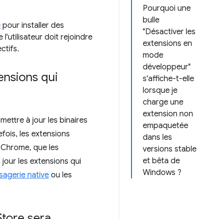
Pourquoi une
bulle
e
pour installer des
"Désactiver les
l'utilisateur doit rejoindre
extensions en
ctifs.
mode
développeur"
ensions qui
s'affiche-t-elle
lorsque je
charge une
extension non
mettre à jour les binaires
empaquetée
fois, les extensions
dans les
 Chrome, que les
versions stable
et bêta de
jour les extensions qui
Windows ?
agerie native
ou les
Store sera