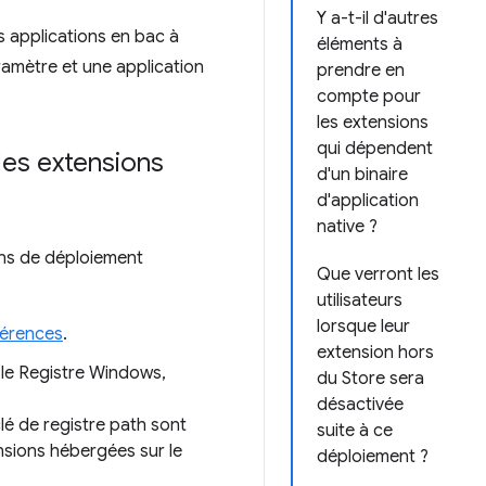
Y a-t-il d'autres
 applications en bac à
éléments à
aramètre et une application
prendre en
compte pour
les extensions
qui dépendent
les extensions
d'un binaire
d'application
native ?
ions de déploiement
Que verront les
utilisateurs
lorsque leur
férences
.
extension hors
 le Registre Windows,
du Store sera
désactivée
 clé de registre path sont
suite à ce
nsions hébergées sur le
déploiement ?