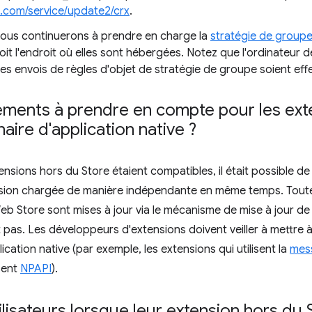
le.com/service/update2/crx
.
 nous continuerons à prendre en charge la
stratégie de group
it l'endroit où elles sont hébergées. Notez que l'ordinateur de 
s envois de règles d'objet de stratégie de groupe soient effe
éléments à prendre en compte pour les ext
aire d'application native ?
nsions hors du Store étaient compatibles, il était possible de 
tension chargée de manière indépendante en même temps. Toute
b Store sont mises à jour via le mécanisme de mise à jour de
pas. Les développeurs d'extensions doivent veiller à mettre à 
cation native (par exemple, les extensions qui utilisent la
mess
isent
NPAPI
).
ilisateurs lorsque leur extension hors du 