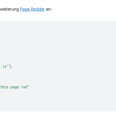
erweiterung
Page Redder
an:
d.js"
],
 this page red"