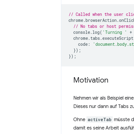
// Called when the user cli
chrome
.
browserAction
.
onClic
// No tabs or host permis
console
.
log
(
'Turning '
+
chrome
.
tabs
.
executeScript
code
:
'document.body.st
});
});
Motivation
Nehmen wir als Beispiel ein
Dieses nur dann auf Tabs z
Ohne
activeTab
müsste di
damit es seine Arbeit ausfü