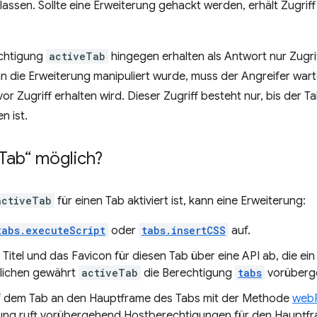
assen. Sollte eine Erweiterung gehackt werden, erhält Zugriff
echtigung
activeTab
hingegen erhalten als Antwort nur Zugrif
n die Erweiterung manipuliert wurde, muss der Angreifer warte
r Zugriff erhalten wird. Dieser Zugriff besteht nur, bis der Ta
n ist.
Tab“ möglich?
activeTab
für einen Tab aktiviert ist, kann eine Erweiterung:
tabs.executeScript
oder
tabs.insertCSS
auf.
 Titel und das Favicon für diesen Tab über eine API ab, die ei
tlichen gewährt
activeTab
die Berechtigung
tabs
vorüberg
 dem Tab an den Hauptframe des Tabs mit der Methode
web
erung ruft vorübergehend Hostberechtigungen für den Hauptf