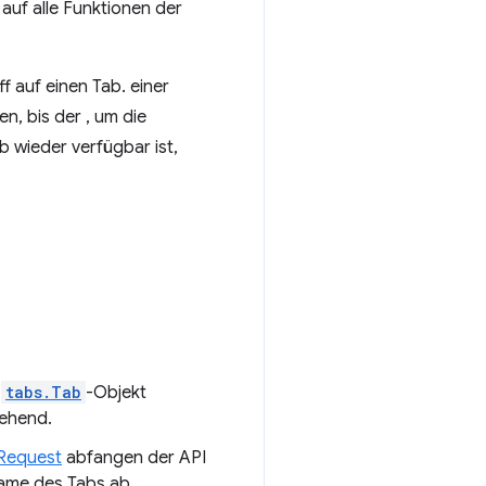
 auf alle Funktionen der
f auf einen Tab. einer
n, bis der , um die
b wieder verfügbar ist,
n
tabs.Tab
-Objekt
ehend.
Request
abfangen der API
rame des Tabs ab.