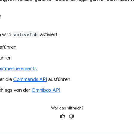
n
n wird
activeTab
aktiviert:
sführen
ühren
extmenüelements
er die
Commands API
ausführen
chlags von der
Omnibox API
War das hilfreich?