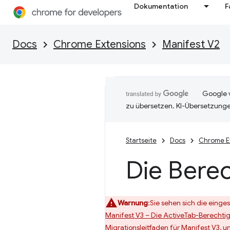
Dokumentation
F
Docs
Chrome Extensions
Manifest V2
Google v
zu übersetzen. KI-Übersetzunge
Startseite
Docs
Chrome E
Die Berec
Warnung
:Sie sehen sich die einge
Manifest V3 – Die ActiveTab-Berechti
Migrationsleitfaden für Manifest V3
, u