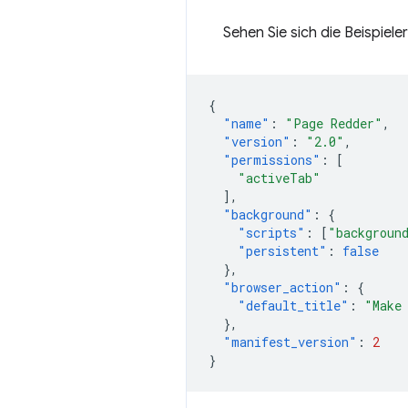
Sehen Sie sich die Beispiel
{
"name"
:
"Page Redder"
,
"version"
:
"2.0"
,
"permissions"
:
[
"activeTab"
],
"background"
:
{
"scripts"
:
[
"backgroun
"persistent"
:
false
},
"browser_action"
:
{
"default_title"
:
"Make
},
"manifest_version"
:
2
}