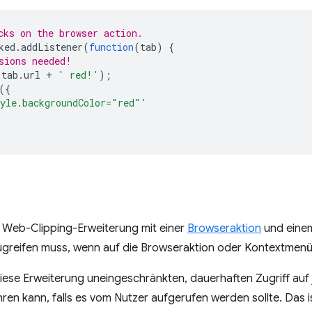
cks on the browser action.
ked
.
addListener
(
function
(
tab
)
{
sions needed!
tab
.
url
+
' red!'
);
({
yle.backgroundColor="red"'
e Web-Clipping-Erweiterung mit einer
Browseraktion
und ein
ugreifen muss, wenn auf die Browseraktion oder Kontextmenü
ese Erweiterung uneingeschränkten, dauerhaften Zugriff auf
hren kann, falls es vom Nutzer aufgerufen werden sollte. Das 