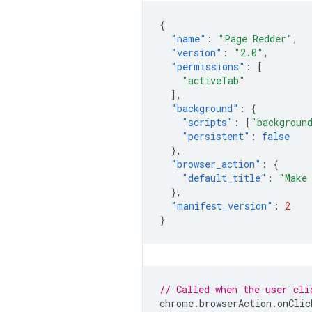
{
"name"
:
"Page Redder"
,
"version"
:
"2.0"
,
"permissions"
:
[
"activeTab"
],
"background"
:
{
"scripts"
:
[
"backgroun
"persistent"
:
false
},
"browser_action"
:
{
"default_title"
:
"Make
},
"manifest_version"
:
2
}
// Called when the user cli
chrome
.
browserAction
.
onClic