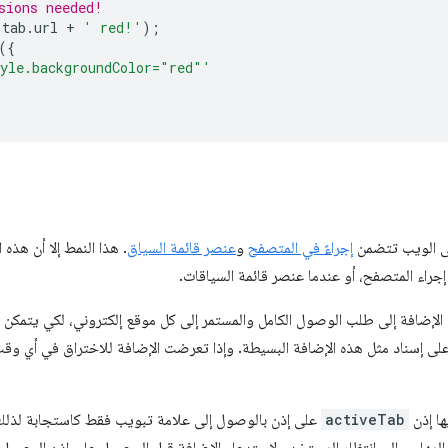
sions needed!
tab
.
url
+
' red!'
);
({
yle.backgroundColor="red"'
ى الويب تتضمن
إجراءً في المتصفح
و
عنصر قائمة السياق
. هذا النمط إلا أن هذه
جراء المتصفح، أو عندما عنصر قائمة السياقات.
لإضافة إلى طلب الوصول الكامل والمستمر إلى كل موقع إلكتروني، لكي يتمكن من 
على إسناد مثل هذه الإضافة البسيطة. وإذا تعرضت الإضافة للاختراق في أي وق
ها إذن
activeTab
على إذن بالوصول إلى علامة تبويب فقط كاستجابة لذلك.