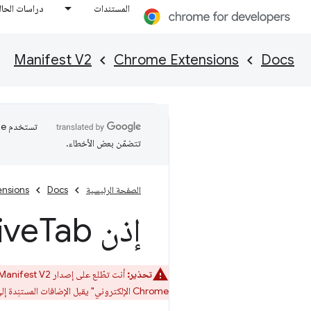
المستندات
دراسات الحال
Manifest V2
Chrome Extensions
Docs
تتضمّن بعض الأخطاء.
الصفحة الرئيسية
Docs
ensions
إذن Active
Tab
تحذير:
أنت تطّلع على إصدار Manifest V2 المتوقّف نهائيًا من هذه المقالة. يمكنك الاطّلاع على
Chrome الإلكتروني" يقبل الإضافات المستنِدة إلى إصدار Manifest V2. اتّبِع الخطوات الموضّحة في