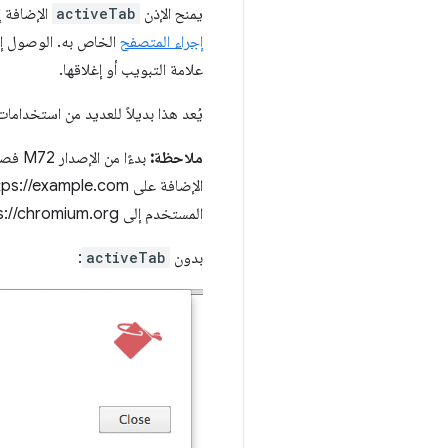
يمنح الإذن
activeTab
الإضافة إ
إجراء المتصفح
الخاص به. الوصول إلى
علامة التبويب أو إغلاقها.
يُعد هذا بديلاً للعديد من استخداما
ملاحظة:
بدءًا من الإصدار M72 فصاعدًا، سيتم منح إذن
المستخدم إلى https://chromium.org، يتم إبطال إمكانية الوصول.
بدون
activeTab
: