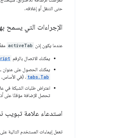
تعرضت الإضافة للاختراق، سيحتاج ا
حتى التنقل أو إغلاقه.
الإجراءات التي يسمح بها ctive
عندما يكون إذن
activeTab
مفعَ
يمكنك الاتصال بالرقم
ript
يمكنك الحصول على عنوان URL والعنوان والرمز المفضّل لعلامة التبويب هذه من خلال واجهة برمجة تطبيقات تعرض عنصر
tabs.Tab
. (في الأساس، 
اعتراض طلبات الشبكة في علا
تحصل الإضافة مؤقتًا على أذو
استدعاء علامة تبويب ن
تعمل إيماءات المستخدم التالية على