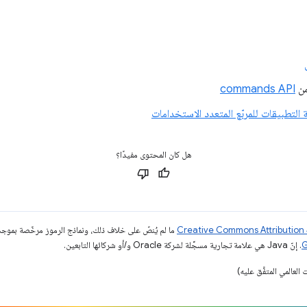
من
commands API
التطبيقات للمربّع المتعدد الاستخدامات
هل كان المحتوى مفيدًا؟
ما لم يُنصّ على خلاف ذلك، ونماذج الرموز مرخّصة بمو
. إنّ Java هي علامة تجارية مسجَّلة لشركة Oracle و/أو شركائها التابعين.