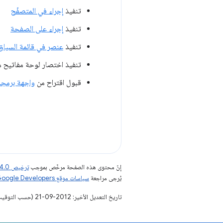
تنفيذ
إجراء في المتصفّح
تنفيذ
إجراء على الصفحة
تنفيذ
عنصر في قائمة السياق
تنفيذ اختصار لوحة مفاتيح 
قبول اقتراح من
واجهة برمجة 
إنّ محتوى هذه الصفحة مرخّص بموجب
ترخيص Creative Commons Attribution 4.0‏
يُرجى مراجعة
سياسات موقع Google Developers‏
تاريخ التعديل الأخير: 2012-09-21 (حسب التوقيت العالمي المتفَّق عليه)