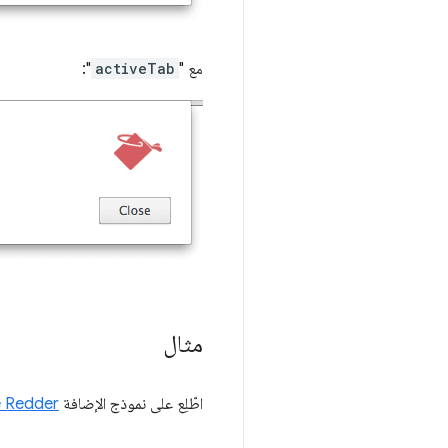
مع "
activeTab
":
مثال
اطّلِع على نموذج الإضافة
 Redder