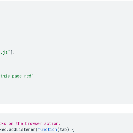
d.js"
],
 this page red"
cks on the browser action.
ked
.
addListener
(
function
(
tab
)
{