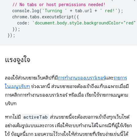
// No tabs or host permissions needed!
console
.
log
(
'Turning '
+
tab
.
url
+
' red!'
);
chrome
.
tabs
.
executeScript
({
code
:
'document.body.style.backgroundColor="red"
});
});
แรงจูงใจ
ลองใช้ส่วนขยายเว็บคลิปที่มี
การทำงานของเบราว์เซอร์
และ
รายการ
ในเมนูบริบท
ช่วงเวลานี้ ส่วนขยายอาจต้องเข้าถึงแท็บเฉพาะเมื่อมี
การคลิกการทำงานของเบราว์เซอร์ หรือเมื่อ เรียกใช้รายการเมนูตาม
บริบท
หากไม่มี
activeTab
ส่วนขยายนี้จะต้องขอการเข้าถึงทุกเว็บไซต์
อย่างเต็มรูปแบบและถาวร เพื่อให้ระบบทำงานได้ในกรณีที่ผู้ใช้เรียก
ใช้ ข้อมูลนี้มาก มอบความไว้วางใจให้ส่วนขยายที่เรียบง่ายเช่นนี้ได้