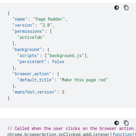
{
"name"
:
"Page Redder"
,
"version"
:
"2.0"
,
"permissions"
:
[
"activeTab"
],
"background"
:
{
"scripts"
:
[
"background.js"
],
"persistent"
:
false
},
"browser_action"
:
{
"default_title"
:
"Make this page red"
},
"manifest_version"
:
2
}
// Called when the user clicks on the browser action.
chrome
.
browserAction
.
onClicked
.
addListener
(
function
(