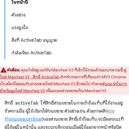
ในหน้านี้
ตัวอย่าง
แรงจูงใจ
สิ่งที่ ActiveTab อนุญาต
กำลังเรียก ActiveTab
คำเตือน:
คุณกำลังดูเวอร์ชัน Manifest V2 ที่เลิกใช้งานแล้วของบทความนี้ ดู
ไฟล์ Manifest V3 - สิทธิ์ ActiveTab
สำหรับรายการที่เทียบเท่า MV3 Chrome
เว็บสโตร์ไม่ยอมรับส่วนขยายไฟล์ Manifest V2 อีกต่อไป ทำตาม
คำแนะนำในการ
ย้ายข้อมูลไฟล์ Manifest V3
เพื่อแปลงส่วนขยายเป็น Manifest V3
สิทธิ์
activeTab
ให้สิทธิ์ส่วนขยายในการเข้าถึงแท็บที่ใช้งานอยู่
ชั่วคราวเมื่อ ผู้ใช้
เรียกใช้
ส่วนขยาย ตัวอย่างเช่น ด้วยการคลิก
การ
ทำงานของเบราว์เซอร์
ของส่วนขยาย สิทธิ์เข้าถึงแท็บ จะมีผลขณะที่
ผู้ใช้อยู่ในหน้านั้น และจะถูกเพิกถอนเมื่อผู้ใช้ออกจากหน้าหรือปิด