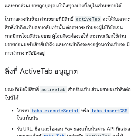
และหากส่วนขยายถูกบุกรุก เข้าถึงทุกอย่างที่อยู่ในส่วนขยายได้
ในทางตรงกันข้าม ส่วนขยายที่มีสิทธิ์
activeTab
จะได้รับเฉพาะ
สิทธิ์เข้าถึงแท็บตอบกลับเท่านั้น ต่อการกระทำของผู้ใช้ที่ชัดเจน
หากมีการโจมตีส่วนขยาย ผู้โจมตีจะต้องรอให้ สามารถเรียกใช้ส่วน
ขยายก่อนขอรับสิทธิ์เข้าถึง และการเข้าถึงจะคงอยู่จนกว่าแท็บจะ มี
การนำทาง หรือปิดอยู่
สิ่งที่ Active
Tab อนุญาต
ขณะที่เปิดใช้สิทธิ์
activeTab
สำหรับแท็บ ส่วนขยายจะทำสิ่งต่อ
ไปนี้ได้
โทรหา
tabs.executeScript
หรือ
tabs.insertCSS
ในแท็บนั้น
รับ URL, ชื่อ และไอคอน Fav ของแท็บนั้นผ่าน API ที่แสดง