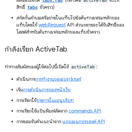
ผลออบเจ็กต์
tabs.Tab
(กล่าวคือ
activeTab
จะให้
สิทธิ์
tabs
ชั่วคราว)
สกัดกั้นคำขอเครือข่ายในแท็บไปยังต้นทางเฟรมหลักของ
แท็บโดยใช้
webRequest
API ส่วนขยายจะได้รับสิทธิ์ของ
โฮสต์สำหรับต้นทางเฟรมหลักของแท็บชั่วคราว
กำลังเรียก Active
Tab
ท่าทางสัมผัสของผู้ใช้ต่อไปนี้เปิดใช้
activeTab
:
ดำเนินการ
การทำงานของเบราว์เซอร์
เริ่ม
การดำเนินการของหน้าเว็บ
การเรียกใช้
รายการในเมนูบริบท
การเรียกใช้แป้นพิมพ์ลัดจาก
commands API
การยอมรับคำแนะนำจาก
แถบอเนกประสงค์ API