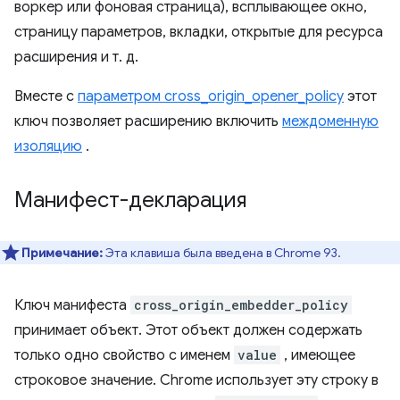
воркер или фоновая страница), всплывающее окно,
страницу параметров, вкладки, открытые для ресурса
расширения и т. д.
Вместе с
параметром cross_origin_opener_policy
этот
ключ позволяет расширению включить
междоменную
изоляцию
.
Манифест-декларация
Примечание:
Эта клавиша была введена в Chrome 93.
Ключ манифеста
cross_origin_embedder_policy
принимает объект. Этот объект должен содержать
только одно свойство с именем
value
, имеющее
строковое значение. Chrome использует эту строку в