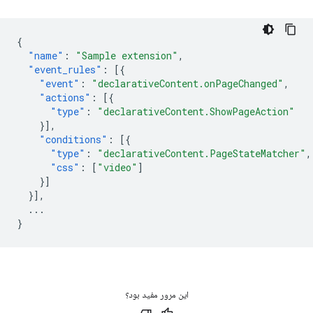
{
"name"
:
"Sample extension"
,
"event_rules"
:
[{
"event"
:
"declarativeContent.onPageChanged"
,
"actions"
:
[{
"type"
:
"declarativeContent.ShowPageAction"
}],
"conditions"
:
[{
"type"
:
"declarativeContent.PageStateMatcher"
,
"css"
:
[
"video"
]
}]
}],
...
}
این مرور مفید بود؟