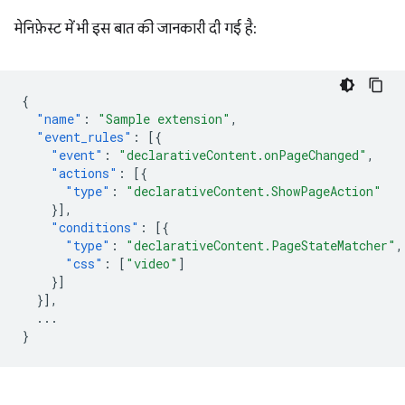
मेनिफ़ेस्ट में भी इस बात की जानकारी दी गई है:
{
"name"
:
"Sample extension"
,
"event_rules"
:
[{
"event"
:
"declarativeContent.onPageChanged"
,
"actions"
:
[{
"type"
:
"declarativeContent.ShowPageAction"
}],
"conditions"
:
[{
"type"
:
"declarativeContent.PageStateMatcher"
,
"css"
:
[
"video"
]
}]
}],
...
}