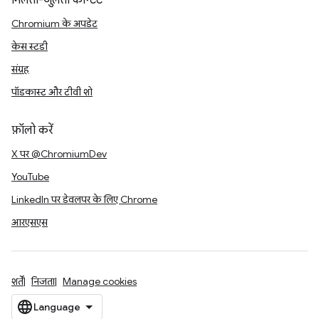
मिलता-जुलता कॉन्टेंट
Chromium के अपडेट
केस स्टडी
संग्रह
पॉडकास्ट और टीवी शो
फ़ॉलो करें
X पर @ChromiumDev
YouTube
LinkedIn पर डेवलपर के लिए Chrome
आरएसएस
शर्तें
निजता
Manage cookies