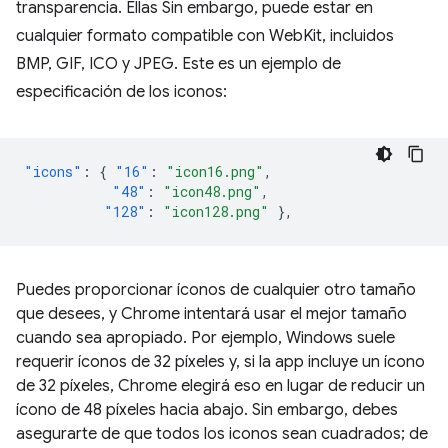
transparencia. Ellas Sin embargo, puede estar en
cualquier formato compatible con WebKit, incluidos
BMP, GIF, ICO y JPEG. Este es un ejemplo de
especificación de los iconos:
"icons"
:
{
"16"
:
"icon16.png"
,
"48"
:
"icon48.png"
,
"128"
:
"icon128.png"
},
Puedes proporcionar íconos de cualquier otro tamaño
que desees, y Chrome intentará usar el mejor tamaño
cuando sea apropiado. Por ejemplo, Windows suele
requerir íconos de 32 píxeles y, si la app incluye un ícono
de 32 píxeles, Chrome elegirá eso en lugar de reducir un
ícono de 48 píxeles hacia abajo. Sin embargo, debes
asegurarte de que todos los iconos sean cuadrados; de