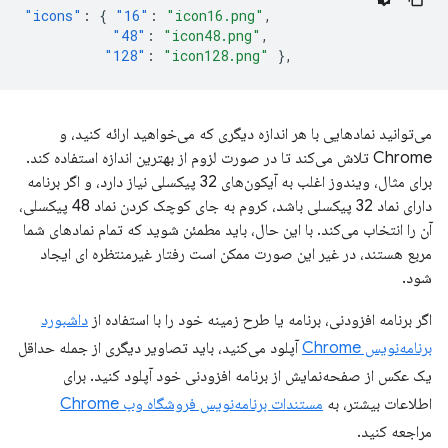
"icons"
:
{
"16"
:
"icon16.png"
,
"48"
:
"icon48.png"
,
"128"
:
"icon128.png"
},
می‌توانید نمادهایی با هر اندازه دیگری که می‌خواهید ارائه کنید، و
Chrome تلاش می‌کند تا در صورت لزوم از بهترین اندازه استفاده کند.
برای مثال، ویندوز اغلب به آیکون‌های 32 پیکسلی نیاز دارد، و اگر برنامه
دارای نماد 32 پیکسلی باشد، کروم به جای کوچک کردن نماد 48 پیکسلی،
آن را انتخاب می‌کند. با این حال، باید مطمئن شوید که تمام نمادهای شما
مربع هستند، در غیر این صورت ممکن است رفتار غیرمنتظره ای ایجاد
شود.
اگر برنامه افزودنی، برنامه یا طرح زمینه خود را با استفاده از
داشبورد
برنامه‌نویس Chrome
آپلود می‌کنید، باید تصاویر دیگری از جمله حداقل
یک عکس از صفحه‌نمایش از برنامه افزودنی خود آپلود کنید. برای
اطلاعات بیشتر، به
مستندات برنامه‌نویس فروشگاه وب Chrome
مراجعه کنید.