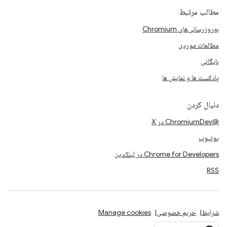
مطالب مرتبط
به‌روزرسانی‌های Chromium
مطالعات موردی
بایگانی
پادکست ها و نمایش ها
دنبال کردن
@ChromiumDev در X
یوتیوب
Chrome for Developers در لینکدین
RSS
شرایط
حریم خصوصی
Manage cookies