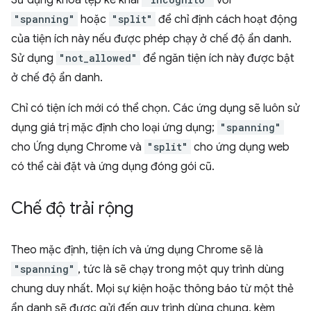
Sử dụng khoá tệp kê khai
với
"spanning"
hoặc
"split"
để chỉ định cách hoạt động
của tiện ích này nếu được phép chạy ở chế độ ẩn danh.
Sử dụng
"not_allowed"
để ngăn tiện ích này được bật
ở chế độ ẩn danh.
Chỉ có tiện ích mới có thể chọn. Các ứng dụng sẽ luôn sử
dụng giá trị mặc định cho loại ứng dụng;
"spanning"
cho Ứng dụng Chrome và
"split"
cho ứng dụng web
có thể cài đặt và ứng dụng đóng gói cũ.
Chế độ trải rộng
Theo mặc định, tiện ích và ứng dụng Chrome sẽ là
"spanning"
, tức là sẽ chạy trong một quy trình dùng
chung duy nhất. Mọi sự kiện hoặc thông báo từ một thẻ
ẩn danh sẽ được gửi đến quy trình dùng chung, kèm