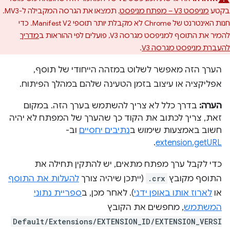
בקטע
מניפסט V3 – מפתח מניפסט
, תמצאו את הגרסה המקבילה ל-MV3.
חנות האינטרנט של Chrome לא מקבלת יותר תוספי Manifest V2. כדי
להמיר את התוסף למניפסט מגרסה V3, פועלים לפי ההוראות ב
מדריך
להעברת מניפסט מגרסה V3
.
הערך הזה מאפשר לשלוט במזהה הייחודי של תוסף,
אפליקציה או עיצוב בזמן הטעינה שלהם במהלך הפיתוח.
הערה:
בדרך כלל לא צריך להשתמש בערך הזה. במקום
זאת, צריך לכתוב את הקוד כך שהערך של המפתח לא יהיה
חשוב באמצעות שימוש ב
נתיבים יחסיים
וב-
.
extension.getURL
כדי לקבל ערך מפתח מתאים, יש להתקין תחילה את
התוסף מקובץ
.crx
(ייתכן שיהיה צורך
להעלות את התוסף
או
לארוז אותו באופן ידני
). לאחר מכן, ב
ספריית נתוני
המשתמש
, מחפשים את הקובץ
Default/Extensions/EXTENSION_ID/EXTENSION_VERSI