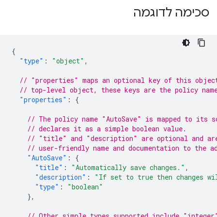
סכימה לדוגמה
{
"type"
:
"object"
,
// "properties" maps an optional key of this objec
// top-level object, these keys are the policy nam
"properties"
:
{
// The policy name "AutoSave" is mapped to its s
// declares it as a simple boolean value.
// "title" and "description" are optional and ar
// user-friendly name and documentation to the a
"AutoSave"
:
{
"title"
:
"Automatically save changes."
,
"description"
:
"If set to true then changes wi
"type"
:
"boolean"
},
// Other simple types supported include "integer