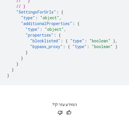
//   }
// }
"SettingsForUrls"
:
{
"type"
:
"object"
,
"additionalProperties"
:
{
"type"
:
"object"
,
"properties"
:
{
"blocklisted"
:
{
"type"
:
"boolean"
},
"bypass_proxy"
:
{
"type"
:
"boolean"
}
}
}
}
}
}
המידע עזר לך?