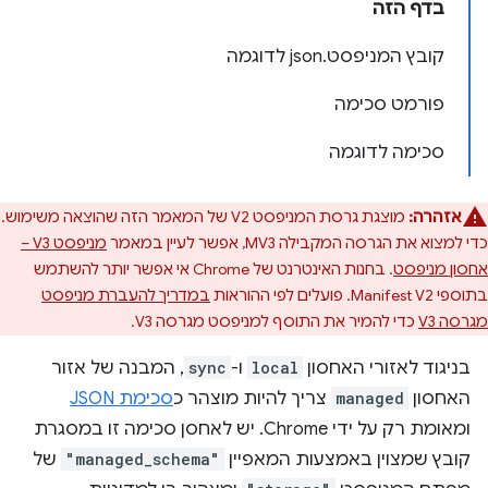
בדף הזה
קובץ המניפסט.json לדוגמה
פורמט סכימה
סכימה לדוגמה
אזהרה:
מוצגת גרסת המניפסט V2 של המאמר הזה שהוצאה משימוש.
כדי למצוא את הגרסה המקבילה MV3, אפשר לעיין במאמר
מניפסט V3 –
אחסון מניפסט
. בחנות האינטרנט של Chrome אי אפשר יותר להשתמש
בתוספי Manifest V2. פועלים לפי ההוראות
במדריך להעברת מניפסט
מגרסה V3
כדי להמיר את התוסף למניפסט מגרסה V3.
בניגוד לאזורי האחסון
local
ו-
sync
, המבנה של אזור
האחסון
managed
צריך להיות מוצהר כ
סכימת JSON
ומאומת רק על ידי Chrome. יש לאחסן סכימה זו במסגרת
קובץ שמצוין באמצעות המאפיין
"managed_schema"
של