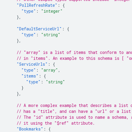
"PollRefreshRate"
:
{
"type"
:
"integer"
},
"DefaultServiceUrl"
:
{
"type"
:
"string"
},
// "array" is a list of items that conform to an
// in "items". An example to this schema is [ "o
"ServiceUrls"
:
{
"type"
:
"array"
,
"items"
:
{
"type"
:
"string"
}
},
// A more complex example that describes a list 
// has a "title", and can have a "url" or a list
// The "id" attribute is used to name a schema, 
// it using the "$ref" attribute.
"Bookmarks"
:
{