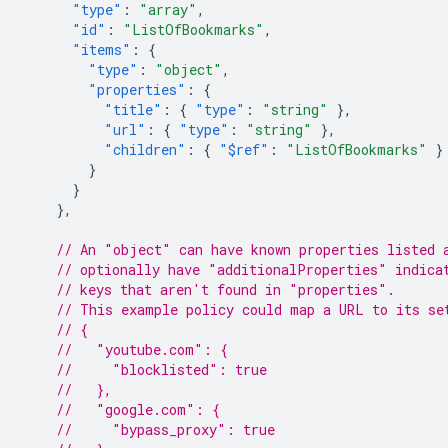
"type"
:
"array"
,
"id"
:
"ListOfBookmarks"
,
"items"
:
{
"type"
:
"object"
,
"properties"
:
{
"title"
:
{
"type"
:
"string"
},
"url"
:
{
"type"
:
"string"
},
"children"
:
{
"$ref"
:
"ListOfBookmarks"
}
}
}
},
// An "object" can have known properties listed 
// optionally have "additionalProperties" indica
// keys that aren't found in "properties".
// This example policy could map a URL to its se
// {
//   "youtube.com": {
//     "blocklisted": true
//   },
//   "google.com": {
//     "bypass_proxy": true