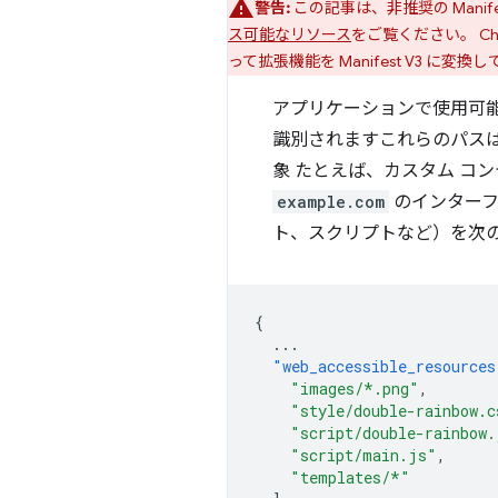
警告:
この記事は、非推奨の Manif
ス可能なリソース
をご覧ください。 Ch
って拡張機能を Manifest V3 に変
アプリケーションで使用可
識別されますこれらのパス
象 たとえば、カスタム コ
example.com
のインターフ
ト、スクリプトなど）を次
{
...
"web_accessible_resources
"images/*.png"
,
"style/double-rainbow.c
"script/double-rainbow.
"script/main.js"
,
"templates/*"