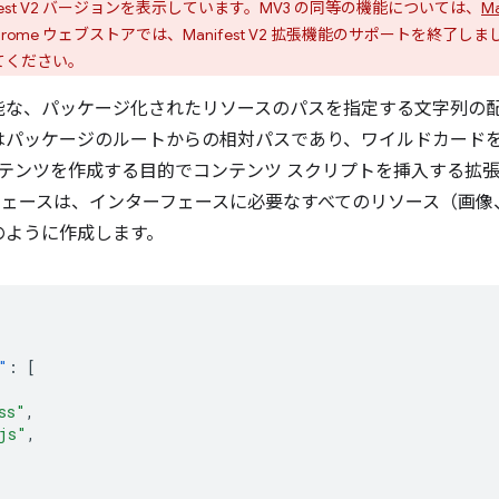
est V2 バージョンを表示しています。MV3 の同等の機能については、
M
rome ウェブストアでは、Manifest V2 拡張機能のサポートを終了しま
換してください。
能な、パッケージ化されたリソースのパスを指定する文字列の配
はパッケージのルートからの相対パスであり、ワイルドカード
ンテンツを作成する目的でコンテンツ スクリプトを挿入する拡
ェースは、インターフェースに必要なすべてのリソース（画像
のように作成します。
"
:
[
ss"
,
js"
,