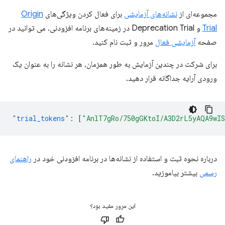
مجموعه‌ای از
نشانه‌های آزمایشی
برای فعال کردن ویژگی‌های
Origin
Trial
و Deprecation Trial در زمینه‌های برنامه افزودنی. می توانید در
صفحه
آزمایشی فعال
مرور و ثبت نام کنید.
برای شرکت در چندین آزمایش به طور همزمان، هر نشانه را به عنوان یک
ورودی آرایه جداگانه قرار دهید.
"trial_tokens"
:
[
"AnlT7gRo/750gGKtoI/A3D2rL5yAQA9wI
درباره نحوه ثبت و استفاده از نشانه‌ها در برنامه افزودنی خود در
راهنمای
رسمی
بیشتر بیاموزید.
این مرور مفید بود؟