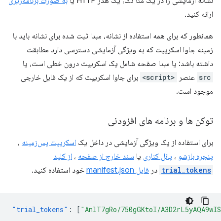
نشانه آزمایشی را در یک متا تگ، یک هدر HTTP یا
به صورت برنامه‌ریزی
ارائه کنید.
همانطور که برای همه استفاده از نشانه، مبدا ثبت شده برای نشانه باید با
زمینه جاوا اسکریپت که به ویژگی آزمایشی دسترسی دارد مطابقت
داشته باشد: یا مبدا صفحه شامل یک اسکریپت درون خطی است، یا
src
عنصر
<script>
برای جاوا اسکریپت که از یک فایل خارجی
موجود است.
توکن ها و برنامه های افزودنی
برای استفاده از یک ویژگی آزمایشی در داخل یک
اسکریپت پس‌زمینه
،
پنجره بازشو
،
پانل کناری
یا
سند خارج از صفحه
،
از کلید
trial_tokens
در
فایل manifest.json
خود استفاده کنید.
"trial_tokens"
:
[
"AnlT7gRo/750gGKtoI/A3D2rL5yAQA9wI