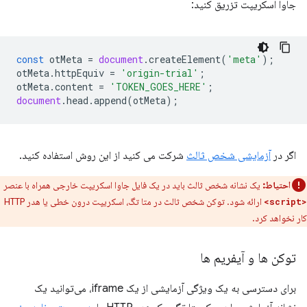
جاوا اسکریپت تزریق کنید:
const
otMeta
=
document
.
createElement
(
'meta'
);
otMeta
.
httpEquiv
=
'origin-trial'
;
otMeta
.
content
=
'TOKEN_GOES_HERE'
;
document
.
head
.
append
(
otMeta
);
اگر در
آزمایشی شخص ثالث
شرکت می کنید از این روش استفاده کنید.
احتیاط:
یک نشانه شخص ثالث باید در یک فایل جاوا اسکریپت خارجی همراه با عنصر
ارائه شود. توکن شخص ثالث در متا تگ، اسکریپت درون خطی یا هدر HTTP
<script>
کار نخواهد کرد.
توکن ها و آیفریم ها
برای دسترسی به یک ویژگی آزمایشی از یک iframe، می‌توانید یک