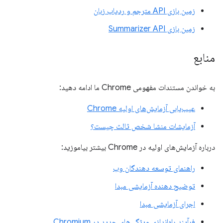
زمین بازی API مترجم و ردیاب زبان
زمین بازی Summarizer API
منابع
به خواندن مستندات مفهومی Chrome ما ادامه دهید:
عیب‌یابی آزمایش‌های اولیه Chrome
آزمایشات منشا شخص ثالث چیست؟
درباره آزمایش‌های اولیه در Chrome بیشتر بیاموزید:
راهنمای توسعه دهندگان وب
توضیح دهنده آزمایشی مبدا
اجرای آزمایشی مبدا
فرآیند راه‌اندازی ویژگی‌های جدید در Chromium