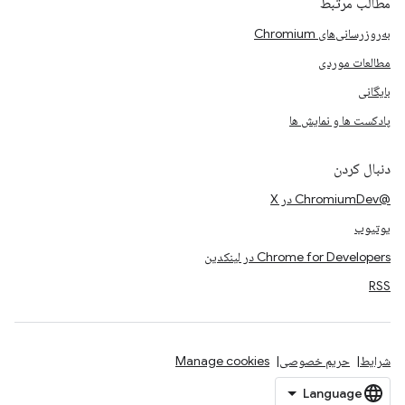
مطالب مرتبط
به‌روزرسانی‌های Chromium
مطالعات موردی
بایگانی
پادکست ها و نمایش ها
دنبال کردن
@ChromiumDev در X
یوتیوب
Chrome for Developers در لینکدین
RSS
شرایط
حریم خصوصی
Manage cookies