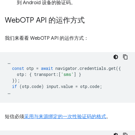
到 Android 设备的验证码。
Web
OTP API 的运作方式
我们来看看 WebOTP API 的运作方式：
…
const
otp
=
await
navigator
.
credentials
.
get
({
otp
:
{
transport
:
[
'sms'
]
}
});
if
(
otp
.
code
)
input
.
value
=
otp
.
code
;
…
短信必须
采用与来源绑定的一次性验证码的格式
。