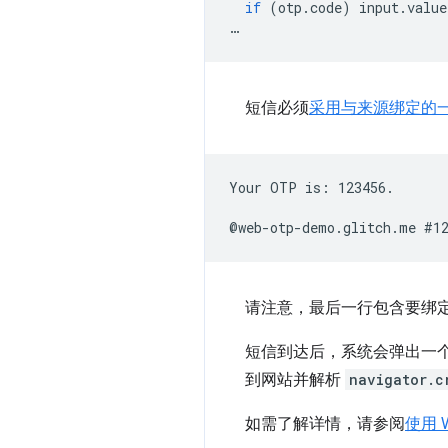
if
(
otp
.
code
)
input
.
value
…
短信必须
采用与来源绑定的
Your OTP is: 123456.

请注意，最后一行包含要绑
短信到达后，系统会弹出一
到网站并解析
navigator.c
如需了解详情，请参阅
使用 