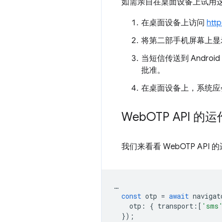
如需亲自在桌面设备上试用
在桌面设备上访问
http
将第二部手机屏幕上显示的
当短信传送到 Andr
批准。
在桌面设备上，系统应会
Web
OTP API 的
我们来看看 WebOTP API
…
const
otp
=
await
navigat
otp
:
{
transport
:
[
'sms
});