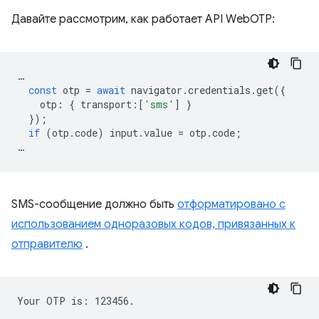
Давайте рассмотрим, как работает API WebOTP:
…
const
otp
=
await
navigator
.
credentials
.
get
({
otp
:
{
transport
:
[
'sms'
]
}
});
if
(
otp
.
code
)
input
.
value
=
otp
.
code
;
…
SMS-сообщение должно быть
отформатировано с
использованием одноразовых кодов, привязанных к
отправителю
.
Your OTP is: 123456.
