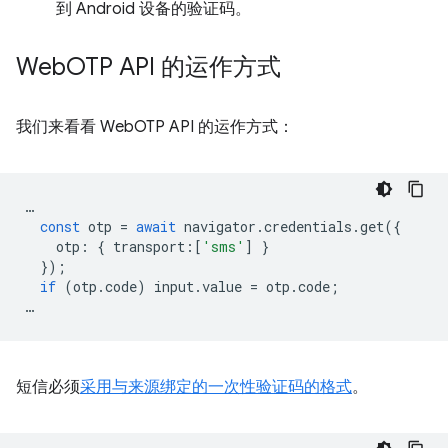
到 Android 设备的验证码。
Web
OTP API 的运作方式
我们来看看 WebOTP API 的运作方式：
…
const
otp
=
await
navigator
.
credentials
.
get
({
otp
:
{
transport
:
[
'sms'
]
}
});
if
(
otp
.
code
)
input
.
value
=
otp
.
code
;
…
短信必须
采用与来源绑定的一次性验证码的格式
。