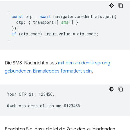
…
const
otp
=
await
navigator
.
credentials
.
get
({
otp
:
{
transport
:
[
'sms'
]
}
});
if
(
otp
.
code
)
input
.
value
=
otp
.
code
;
…
Die SMS-Nachricht muss
mit den an den Ursprung
gebundenen Einmalcodes formatiert sein
.
Your OTP is: 123456.

Beachten Sie, dass die letzte Zeile den zu bindenden