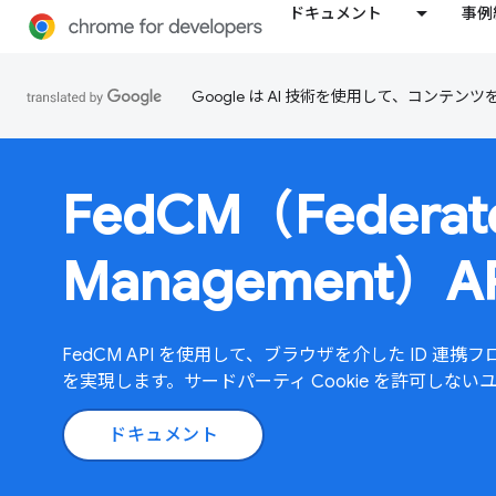
ドキュメント
事例
Google は AI 技術を使用して、コン
FedCM（Federate
Management）AP
FedCM API を使用して、ブラウザを介した ID 
を実現します。サードパーティ Cookie を許可し
ドキュメント