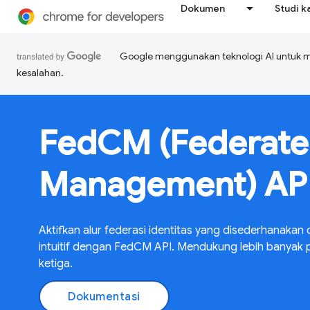
Dokumen
Studi k
Google menggunakan teknologi AI untuk 
kesalahan.
FedCM (Federate
Management) AP
Aktifkan alur federasi identitas yang disederhanakan
intuitif dengan FedCM API. Mendukung lebih banyak
ketiga.
Dokumentasi