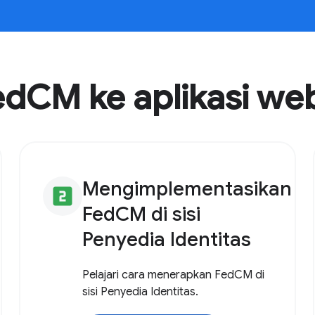
CM ke aplikasi we
Mengimplementasikan
looks_two
FedCM di sisi
Penyedia Identitas
Pelajari cara menerapkan FedCM di
sisi Penyedia Identitas.