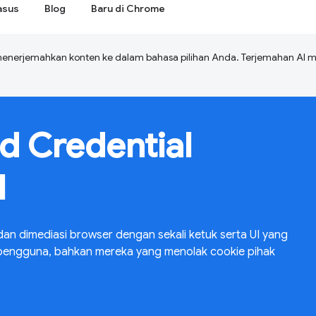
asus
Blog
Baru di Chrome
menerjemahkan konten ke dalam bahasa pilihan Anda. Terjemahan A
d Credential
I
 dan dimediasi browser dengan sekali ketuk serta UI yang
 pengguna, bahkan mereka yang menolak cookie pihak