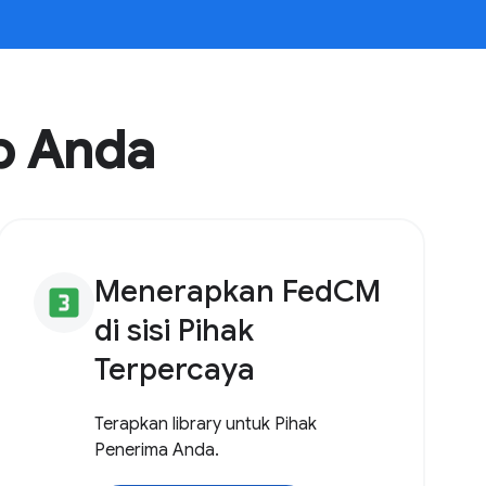
b Anda
Menerapkan FedCM
looks_3
di sisi Pihak
Terpercaya
Terapkan library untuk Pihak
Penerima Anda.