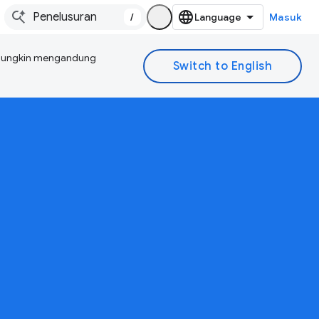
/
Masuk
I mungkin mengandung