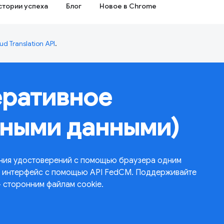
стории успеха
Блог
Новое в Chrome
ud Translation API
.
еративное
тными данными)
ния удостоверений с помощью браузера одним
ий интерфейс с помощью API FedCM. Поддерживайте
» сторонним файлам cookie.