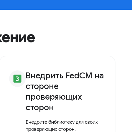
жение
Внедрить FedCM на
looks_3
стороне
проверяющих
сторон
Внедрите библиотеку для своих
проверяющих сторон.