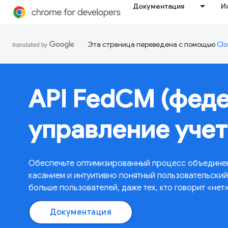
Документация
И
Эта страница переведена с помощью
Clo
API FedCM (фед
управление уче
Обеспечьте оптимизированный процесс объедине
касанием и интуитивно понятный пользовательск
больше пользователей, даже тех, кто говорит «нет
Документация