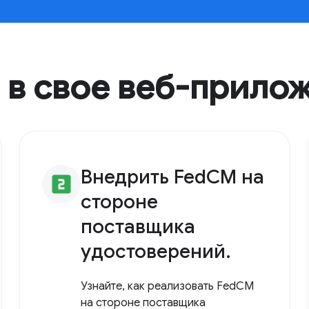
 в свое веб-прило
Внедрить FedCM на
looks_two
стороне
поставщика
удостоверений.
Узнайте, как реализовать FedCM
на стороне поставщика