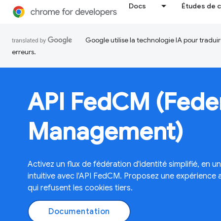
Docs
Études de 
Google utilise la technologie IA pour tradu
erreurs.
API FedCM (Feder
Management)
Activez un flux de fédération d'identité simplifié, en un
intuitive avec l'API FedCM. Proposez une expérience 
qui refusent les cookies tiers.
Documentation