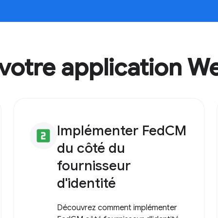
votre application W
Implémenter FedCM
looks_two
du côté du
fournisseur
d'identité
Découvrez comment implémenter