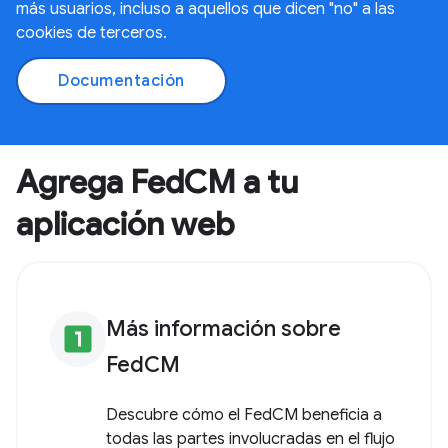
más usuarios, incluso a aquellos que dicen "no" a las
cookies de terceros.
Documentación
Agrega FedCM a tu
aplicación web
Más información sobre
looks_one
FedCM
Descubre cómo el FedCM beneficia a
todas las partes involucradas en el flujo