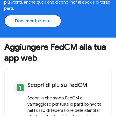
più utenti, anche quelli che dicono "no" ai cookie di terze
parti.
Documentazione
Aggiungere FedCM alla tua
app web
Scopri di più su FedCM
looks_one
Scopri in che modo FedCM è
vantaggioso per tutte le parti coinvolte
nel flusso di federazione delle identità: