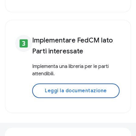
Implementare FedCM lato
looks_3
Parti interessate
Implementa una libreria per le parti
attendibili.
Leggi la documentazione