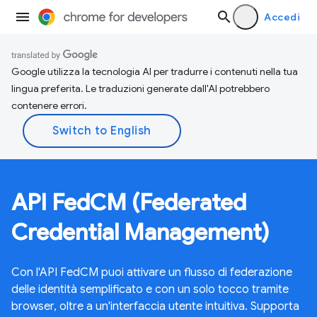
Accedi
Google utilizza la tecnologia AI per tradurre i contenuti nella tua
lingua preferita. Le traduzioni generate dall'AI potrebbero
contenere errori.
API FedCM (Federated
Credential Management)
Con l'API FedCM puoi attivare un flusso di federazione
delle identità semplificato e con un solo tocco tramite
browser, oltre a un'interfaccia utente intuitiva. Supporta