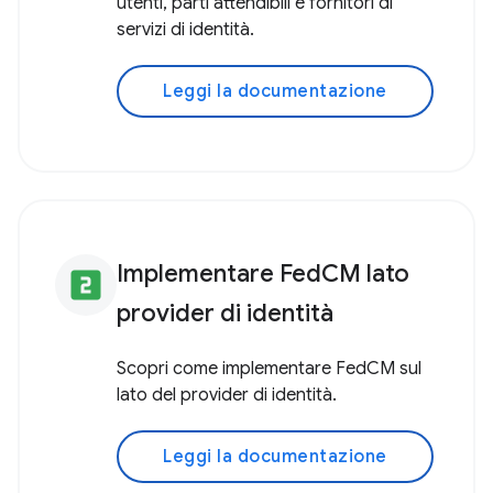
utenti, parti attendibili e fornitori di
servizi di identità.
Leggi la documentazione
Implementare FedCM lato
looks_two
provider di identità
Scopri come implementare FedCM sul
lato del provider di identità.
Leggi la documentazione