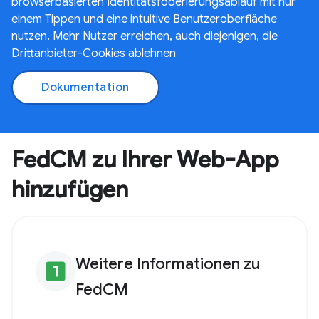
browserbasierten Identitätsföderierungsablauf mit nur
einem Tippen und eine intuitive Benutzeroberfläche
nutzen. Mehr Nutzer erreichen, auch diejenigen, die
Drittanbieter-Cookies ablehnen
Dokumentation
FedCM zu Ihrer Web-App
hinzufügen
Weitere Informationen zu
looks_one
FedCM