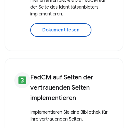
Hier erfahren Sie, wie Sie FedCM auf
der Seite des Identitätsanbieters
implementieren.
Dokument lesen
FedCM auf Seiten der
looks_3
vertrauenden Seiten
implementieren
Implementieren Sie eine Bibliothek für
Ihre vertrauenden Seiten.