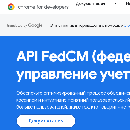
Документация
И
Эта страница переведена с помощью
Clo
API FedCM (фед
управление уче
Обеспечьте оптимизированный процесс объедине
касанием и интуитивно понятный пользовательск
больше пользователей, даже тех, кто говорит «нет
Документация