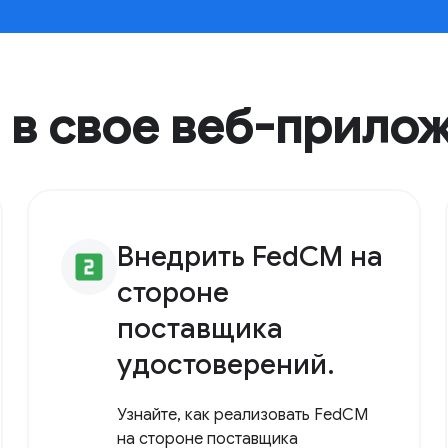
 в свое веб-прило
Внедрить FedCM на
looks_two
стороне
поставщика
удостоверений.
Узнайте, как реализовать FedCM
на стороне поставщика