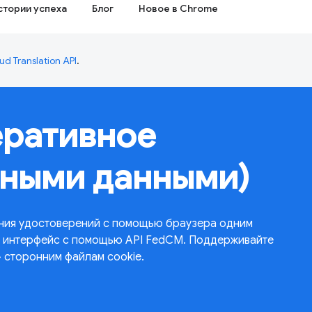
стории успеха
Блог
Новое в Chrome
ud Translation API
.
еративное
тными данными)
ния удостоверений с помощью браузера одним
ий интерфейс с помощью API FedCM. Поддерживайте
» сторонним файлам cookie.