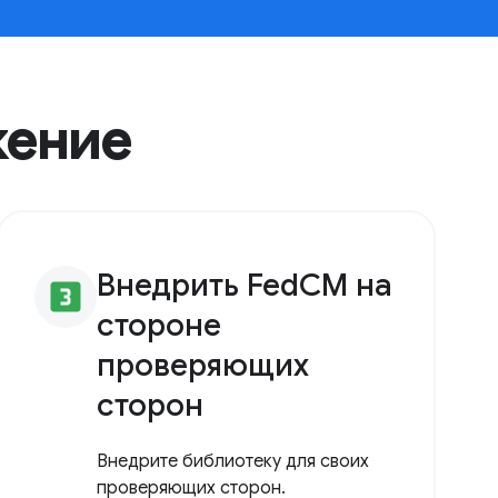
жение
Внедрить FedCM на
looks_3
стороне
проверяющих
сторон
Внедрите библиотеку для своих
проверяющих сторон.