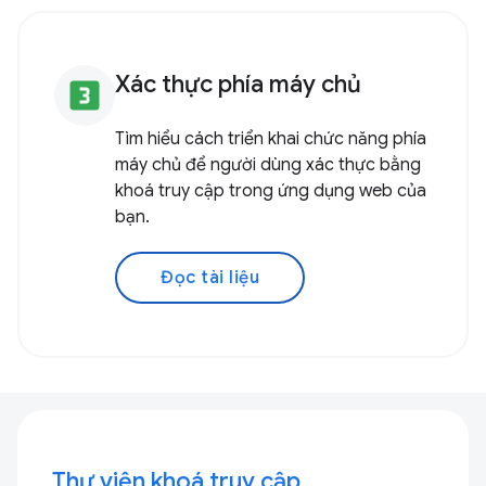
Xác thực phía máy chủ
looks_3
Tìm hiểu cách triển khai chức năng phía
máy chủ để người dùng xác thực bằng
khoá truy cập trong ứng dụng web của
bạn.
Đọc tài liệu
Thư viện khoá truy cập