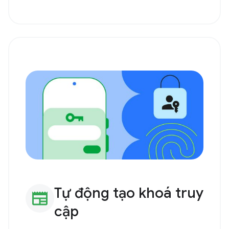
Tự động tạo khoá truy
newspaper
cập