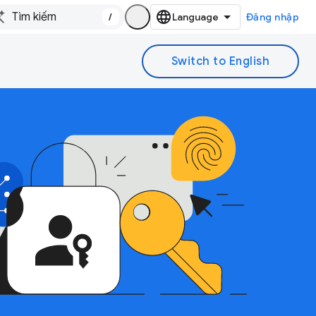
/
Đăng nhập