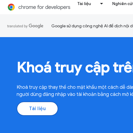
Tài liệu
Nghiên cứu
Google sử dụng công nghệ AI để dịch nội du
Khoá truy cập tr
Khoá truy cập thay thế cho mật khẩu một cách dễ dà
người dùng đăng nhập vào tài khoản bằng cách mở kho
Tài liệu