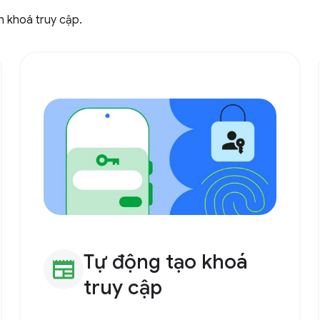
n khoá truy cập.
Tự động tạo khoá
newspaper
truy cập