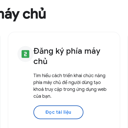
máy chủ
Đăng ký phía máy
looks_two
chủ
Tìm hiểu cách triển khai chức năng
phía máy chủ để người dùng tạo
khoá truy cập trong ứng dụng web
của bạn.
Đọc tài liệu