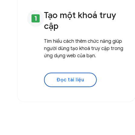
Tạo một khoá truy
looks_one
cập
Tìm hiểu cách thêm chức năng giúp
người dùng tạo khoá truy cập trong
ứng dụng web của bạn.
Đọc tài liệu