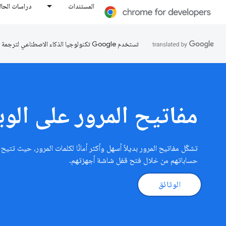
المستندات
دراسات الحال
تستخدم Google تكنولوجيا الذكاء الاصطناعي لترجمة المحتوى إلى لغتك المفضّلة، وقد تتضمّن بعض الأخطاء.
مفاتيح المرور على الو
تشكّل مفاتيح المرور بديلاً أسهل وأكثر أمانًا لكلمات المرور، حيث ت
حساباتهم من خلال فتح قفل شاشة أجهزتهم.
الوثائق