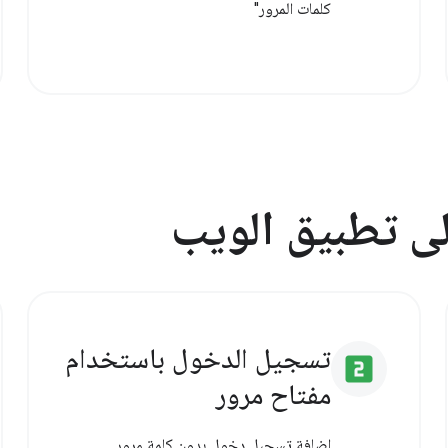
كلمات المرور"
لى تطبيق الويب
تسجيل الدخول باستخدام
looks_two
مفتاح مرور
إضافة تسجيل دخول بدون كلمة مرور