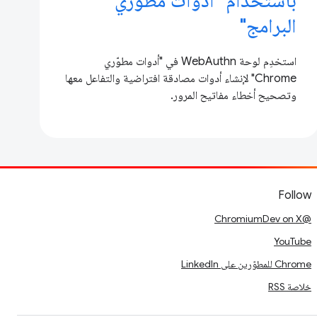
باستخدام "أدوات مطوّري
البرامج"
استخدِم لوحة WebAuthn في "أدوات مطوّري
Chrome" لإنشاء أدوات مصادقة افتراضية والتفاعل معها
وتصحيح أخطاء مفاتيح المرور.
Follow
@ChromiumDev on X
YouTube
Chrome للمطوّرين على LinkedIn
خلاصة RSS