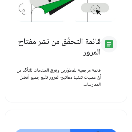
قائمة التحقّق من نشر مفتاح
article
المرور
قائمة مرجعية للمطوّرين وفِرق المنتجات للتأكّد من
أنّ عمليات تنفيذ مفاتيح المرور تتّبع جميع أفضل
الممارسات.