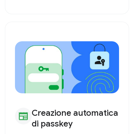
Creazione automatica
newspaper
di passkey