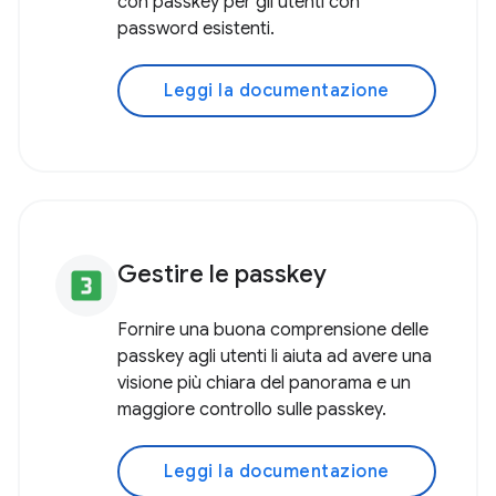
con passkey per gli utenti con
password esistenti.
Leggi la documentazione
Gestire le passkey
looks_3
Fornire una buona comprensione delle
passkey agli utenti li aiuta ad avere una
visione più chiara del panorama e un
maggiore controllo sulle passkey.
Leggi la documentazione