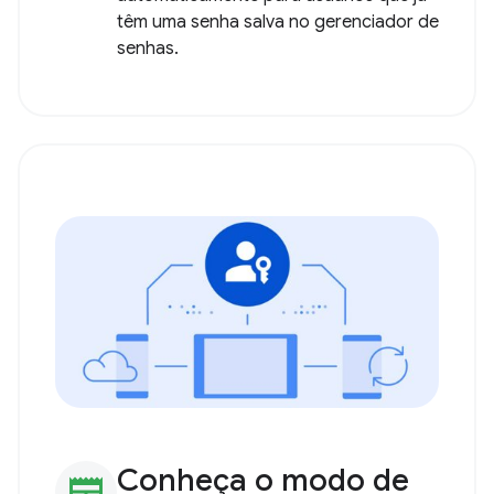
Criação automática
newspaper
de chaves de acesso
Crie chaves de acesso
automaticamente para usuários que já
têm uma senha salva no gerenciador de
senhas.