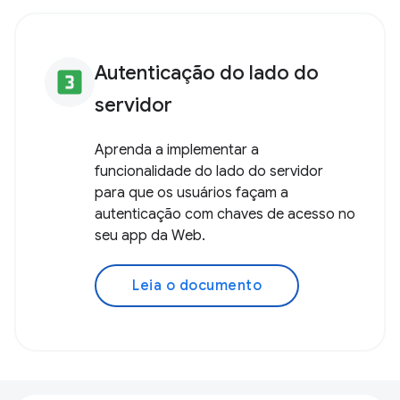
para que os usuários criem chaves de
acesso no seu app da Web.
Leia o documento
Autenticação do lado do
looks_3
servidor
Aprenda a implementar a
funcionalidade do lado do servidor
para que os usuários façam a
autenticação com chaves de acesso no
seu app da Web.