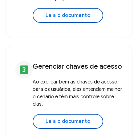
Fazer login com uma chave
looks_two
de acesso
Adicione um login sem senha com
chaves de acesso e acomode os
usuários que já têm senha.
Leia o documento
Gerenciar chaves de acesso
looks_3
Ao explicar bem as chaves de acesso