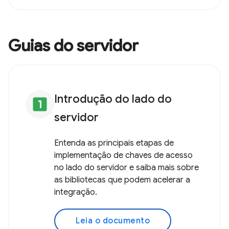
para os usuários, eles entendem melhor
o cenário e têm mais controle sobre
elas.
Leia o documento
Guias do servidor
Introdução do lado do
looks_one
servidor