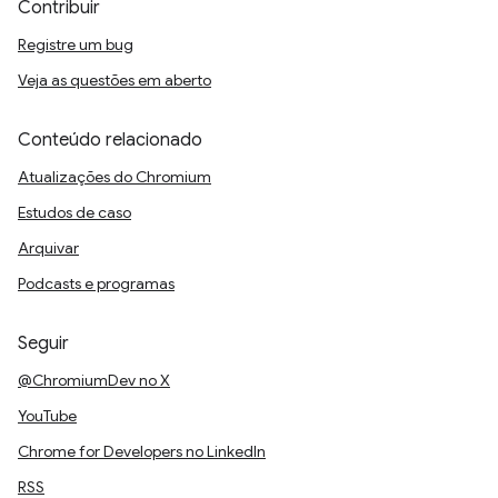
Use o painel WebAuthn nas DevTools para criar
e interagir com autenticadores virtuais e
depurar chaves de acesso.
Contribuir
Registre um bug
Veja as questões em aberto
Conteúdo relacionado
Atualizações do Chromium
Estudos de caso
Arquivar
Podcasts e programas