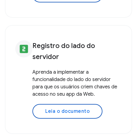
Entenda as principais etapas de
implementação de chaves de acesso
no lado do servidor e saiba mais sobre
as bibliotecas que podem acelerar a
integração.
Leia o documento
Registro do lado do
looks_two
servidor
Aprenda a implementar a
funcionalidade do lado do servidor