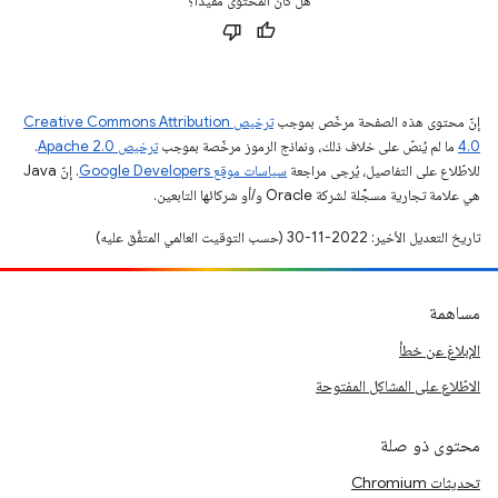
هل كان المحتوى مفيدًا؟
إنّ محتوى هذه الصفحة مرخّص بموجب
ترخيص Creative Commons Attribution
4.0‏
ما لم يُنصّ على خلاف ذلك، ونماذج الرموز مرخّصة بموجب
ترخيص Apache 2.0‏
.
للاطّلاع على التفاصيل، يُرجى مراجعة
سياسات موقع Google Developers‏
. إنّ Java
هي علامة تجارية مسجَّلة لشركة Oracle و/أو شركائها التابعين.
تاريخ التعديل الأخير: 2022-11-30 (حسب التوقيت العالمي المتفَّق عليه)
مساهمة
الإبلاغ عن خطأ
الاطّلاع على المشاكل المفتوحة
محتوى ذو صلة
تحديثات Chromium