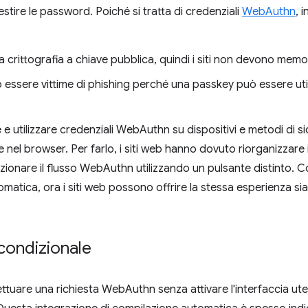
estire le password. Poiché si tratta di credenziali
WebAuthn
, 
la crittografia a chiave pubblica, quindi i siti non devono me
 essere vittime di phishing perché una passkey può essere util
 e utilizzare credenziali WebAuthn su dispositivi e metodi di s
 nel browser. Per farlo, i siti web hanno dovuto riorganizzare 
lezionare il flusso WebAuthn utilizzando un pulsante distinto.
omatica, ora i siti web possono offrire la stessa esperienza si
 condizionale
fettuare una richiesta WebAuthn senza attivare l'interfaccia u