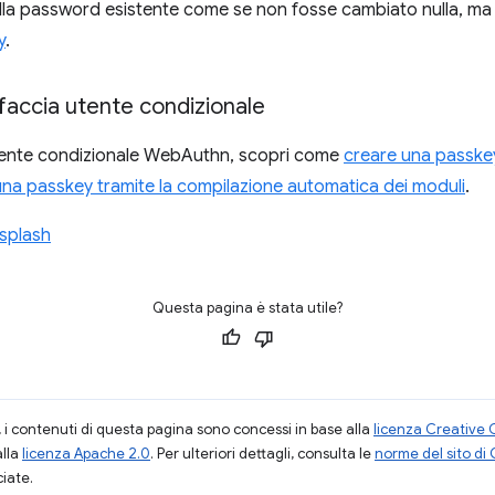
ella password esistente come se non fosse cambiato nulla, ma 
y
.
rfaccia utente condizionale
a utente condizionale WebAuthn, scopri come
creare una passkey
na passkey tramite la compilazione automatica dei moduli
.
splash
Questa pagina è stata utile?
i contenuti di questa pagina sono concessi in base alla
licenza Creative 
alla
licenza Apache 2.0
. Per ulteriori dettagli, consulta le
norme del sito di
ciate.