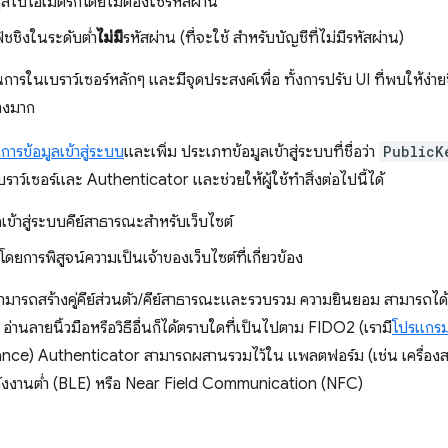
อมูลไบโอเมตริกโดยไม่ต้องใช้รหัสผ่าน
ิชชิงในระดับต่ำ
ไม่มี
รหัสผ่าน (ที่จะใช้ สำหรับบัญชีที่ไม่มีรหัสผ่าน)
การในเบราว์เซอร์หลักๆ และมีจุดประสงค์เพื่อ ทั้งการปรับ UI ที่พบให้ง่า
างมาก
การข้อมูลเข้าสู่ระบบ
และเพิ่ม ประเภทข้อมูลเข้าสู่ระบบที่ชื่อว่า
PublicK
ราว์เซอร์และ Authenticator และช่วยให้ผู้ใช้ทำสิ่งต่อไปนี้ได้
ข้าสู่ระบบคีย์สาธารณะสำหรับเว็บไซต์
ดยการพิสูจน์ความเป็นเจ้าของเว็บไซต์ที่เกี่ยวข้อง
ามารถสร้างคู่คีย์ส่วนตัว/คีย์สาธารณะและรวบรวม ความยินยอม สามารถไ
 อ่านลายนิ้วมือหรือวิธีอื่นก็ได้ตราบใดที่เป็นไปตาม FIDO2 (เรามี
โปรแกรม
ance) Authenticator สามารถผสานรวมไว้ใน แพลตฟอร์ม (เช่น เครื่อง
พลังงานต่ำ (BLE) หรือ Near Field Communication (NFC)