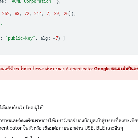
me
:
"ACME Corporation"
},
252
,
83
,
72
,
214
,
7
,
89
,
26
]),
e"
:
"public-key"
,
alg
:
-
7
}
]
บุคคลที่พึ่งพาในการกำหนด ต้นทางของ Authenticator
Google ขอแนะนำเป็นอย่างย
ต้ตอบกับเว็บไซต์ ผู้ใช้:
ท้าทายและจัดเตรียมรายการให้เบราว์เซอร์ ของข้อมูลเข้าสู่ระบบที่ลงทะเบียนก
henticator ในตัวหรือ เชื่อมต่อภายนอกผ่าน USB, BLE และอื่นๆ