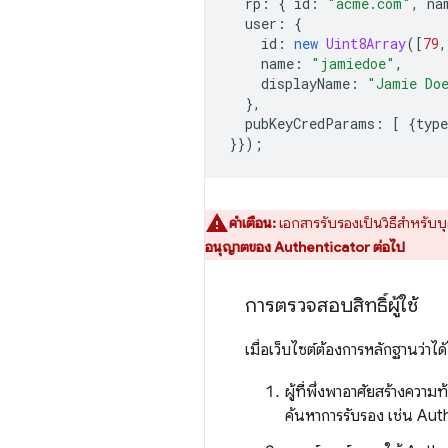
rp
:
{
id
:
"acme.com"
,
na
user
:
{
id
:
new
Uint8Array
([
79
,
name
:
"jamiedoe"
,
displayName
:
"Jamie Do
},
pubKeyCredParams
:
[
{
type
}});
คำเตือน:
เอกสารรับรองเป็นวิธีสำหรับ
อนุญาตของ Authenticator ต่อไป
การตรวจสอบสิทธิ์ผู้ใช้
เมื่อเว็บไซต์ต้องการหลักฐานว่าได้โ
ผู้ที่พึ่งพาอาศัยสร้างความ
ค้นหาการรับรอง เช่น Aut