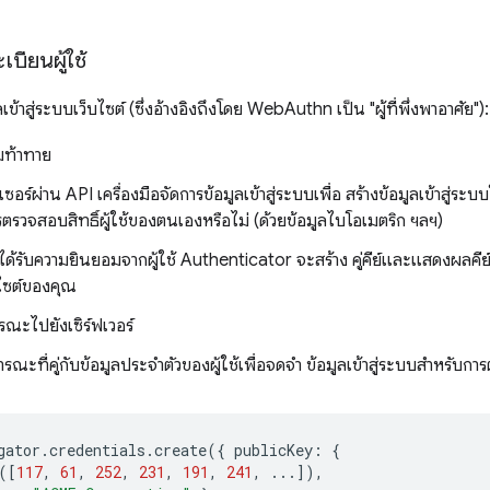
เบียนผู้ใช้
เข้าสู่ระบบเว็บไซต์ (ซึ่งอ้างอิงถึงโดย WebAuthn เป็น "ผู้ที่พึ่งพาอาศัย"):
ามท้าทาย
์เซอร์ผ่าน API เครื่องมือจัดการข้อมูลเข้าสู่ระบบเพื่อ สร้างข้อมูลเข้าสู่ระบบ
รตรวจสอบสิทธิ์ผู้ใช้ของตนเองหรือไม่ (ด้วยข้อมูลไบโอเมตริก ฯลฯ)
ด้รับความยินยอมจากผู้ใช้ Authenticator จะสร้าง คู่คีย์และแสดงผลค
บไซต์ของคุณ
รณะไปยังเซิร์ฟเวอร์
าธารณะที่คู่กับข้อมูลประจำตัวของผู้ใช้เพื่อจดจำ ข้อมูลเข้าสู่ระบบสำหรั
gator
.
credentials
.
create
({
publicKey
:
{
([
117
,
61
,
252
,
231
,
191
,
241
,
...]),