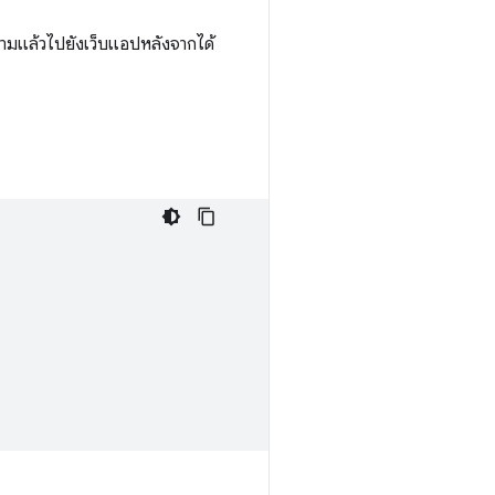
นามแล้วไปยังเว็บแอปหลังจากได้