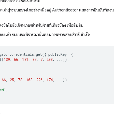
enticator ลงชื่อในคำถาม
ูลเข้าสู่ระบบอย่างใดอย่างหนึ่งอยู่ Authenticator แสดงการยืนยันที่ลง
ชื่อไปยังเซิร์ฟเวอร์สำหรับฝ่ายที่เกี่ยวข้อง เพื่อยืนยัน
ียบร้อยแล้ว ระบบจะพิจารณาขั้นตอนการตรวจสอบสิทธิ์ สำเร็จ
gator
.
credentials
.
get
({
publicKey
:
{
([
139
,
66
,
181
,
87
,
7
,
203
,
...]),
66
,
25
,
78
,
168
,
226
,
174
,
...])
ed"
,