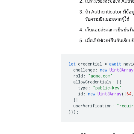
เบราว์เซอร์จะขอให้ Auth
ถ้า Authenticator มีข้อม
รับความยินยอมจากผู้ใช้
เว็บแอปส่งต่อการยืนยันที่ลง
เมื่อเซิร์ฟเวอร์ยืนยันเร
let
credential
=
await
navi
challenge
:
new
Uint8Array
rpId
:
"acme.com"
,
allowCredentials
:
[{
type
:
"public-key"
,
id
:
new
Uint8Array
([
64
,
}],
userVerification
:
"requir
}});