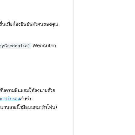
ยขึ้นเมื่อต้องยืนยันตัวตนของคุณ
eyCredential
WebAuthn
ด้รับความยินยอมให้ลงนามด้วย
การรับรอง
สำหรับ
สแกนลายนิ้วมือบนสมาร์ทโฟน)