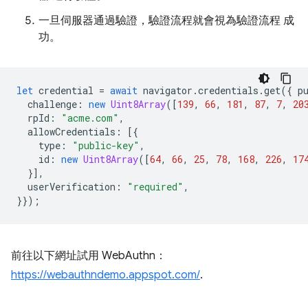
一旦伺服器通過驗證，驗證流程就會視為驗證流程 成
功。
let
credential
=
await
navigator
.
credentials
.
get
({
p
challenge
:
new
Uint8Array
([
139
,
66
,
181
,
87
,
7
,
20
rpId
:
"acme.com"
,
allowCredentials
:
[{
type
:
"public-key"
,
id
:
new
Uint8Array
([
64
,
66
,
25
,
78
,
168
,
226
,
17
}],
userVerification
:
"required"
,
}});
前往以下網址試用 WebAuthn：
https://webauthndemo.appspot.com/
.