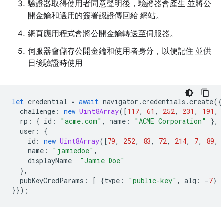
驗證器取得使用者同意聲明後，驗證器會產生 並將公
開金鑰和選用的簽署認證傳回給 網站。
網頁應用程式會將公開金鑰轉送至伺服器。
伺服器會儲存公開金鑰和使用者身分，以便記住 並供
日後驗證時使用
let
credential
=
await
navigator
.
credentials
.
create
(
challenge
:
new
Uint8Array
([
117
,
61
,
252
,
231
,
191
,
rp
:
{
id
:
"acme.com"
,
name
:
"ACME Corporation"
},
user
:
{
id
:
new
Uint8Array
([
79
,
252
,
83
,
72
,
214
,
7
,
89
,
name
:
"jamiedoe"
,
displayName
:
"Jamie Doe"
},
pubKeyCredParams
:
[
{
type
:
"public-key"
,
alg
:
-
7
}
}});