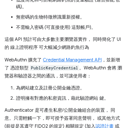
低度簡化和可防範網路釣魚的雙重驗證 (適合搭配 密
碼)。
無密碼的生物特徵辨識重新授權。
不需
輸入密碼 (可直接使用) 這類帳戶)。
這個 API 預計可由大多數主要瀏覽器實作， 同時簡化了 UI
的 線上證明程序 可大幅減少網路釣魚行為
WebAuthn 擴充了
Credential Management API
，並新增
了 憑證類型
PublicKeyCredential
。WebAuthn 會將 瀏
覽器和驗證器之間的通訊，並可讓使用者：
為網站建立及註冊公開金鑰憑證。
證明擁有對應的私密資訊，藉此驗證網站 鍵。
Authenticator 是可產生私密/公開金鑰組合的裝置， 同
意。只需輕觸一下，即可授予簽署同意聲明， 或其他方式
(前提是其遵守 FIDO2 的規定) 相關規定 (加入
認證計畫
或