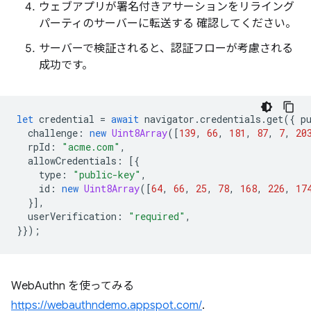
ウェブアプリが署名付きアサーションをリライング
パーティのサーバーに転送する 確認してください。
サーバーで検証されると、認証フローが考慮される
成功です。
let
credential
=
await
navigator
.
credentials
.
get
({
p
challenge
:
new
Uint8Array
([
139
,
66
,
181
,
87
,
7
,
20
rpId
:
"acme.com"
,
allowCredentials
:
[{
type
:
"public-key"
,
id
:
new
Uint8Array
([
64
,
66
,
25
,
78
,
168
,
226
,
17
}],
userVerification
:
"required"
,
}});
WebAuthn を使ってみる
https://webauthndemo.appspot.com/
.