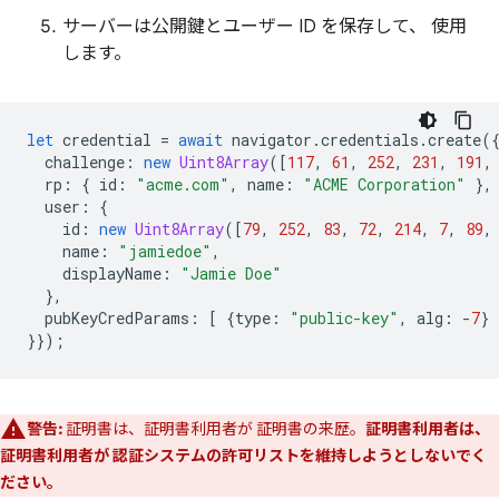
サーバーは公開鍵とユーザー ID を保存して、 使用
します。
let
credential
=
await
navigator
.
credentials
.
create
(
challenge
:
new
Uint8Array
([
117
,
61
,
252
,
231
,
191
,
rp
:
{
id
:
"acme.com"
,
name
:
"ACME Corporation"
},
user
:
{
id
:
new
Uint8Array
([
79
,
252
,
83
,
72
,
214
,
7
,
89
,
name
:
"jamiedoe"
,
displayName
:
"Jamie Doe"
},
pubKeyCredParams
:
[
{
type
:
"public-key"
,
alg
:
-
7
}
}});
警告:
証明書は、証明書利用者が 証明書の来歴。
証明書利用者は、
証明書利用者が 認証システムの許可リストを維持しようとしないでく
ださい。