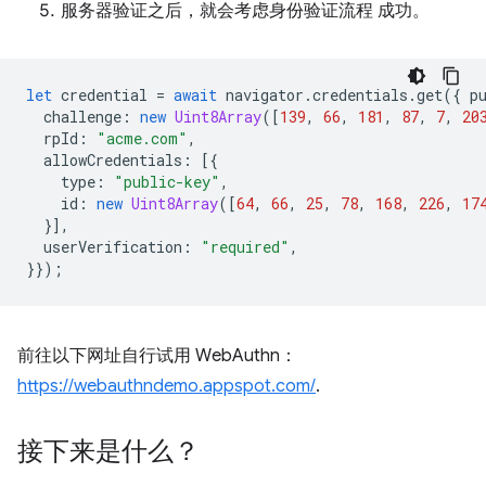
服务器验证之后，就会考虑身份验证流程 成功。
let
credential
=
await
navigator
.
credentials
.
get
({
p
challenge
:
new
Uint8Array
([
139
,
66
,
181
,
87
,
7
,
20
rpId
:
"acme.com"
,
allowCredentials
:
[{
type
:
"public-key"
,
id
:
new
Uint8Array
([
64
,
66
,
25
,
78
,
168
,
226
,
17
}],
userVerification
:
"required"
,
}});
前往以下网址自行试用 WebAuthn：
https://webauthndemo.appspot.com/
.
接下来是什么？