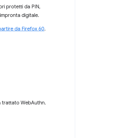
ri protetti da PIN,
impronta digitale.
rtire da Firefox 60
.
a trattato WebAuthn.