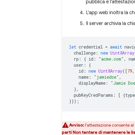
pubblica e l'attestazio
L'app web inoltra la ch
Il server archivia la ch
let
credential
=
await
navi
challenge
:
new
Uint8Array
rp
:
{
id
:
"acme.com"
,
na
user
:
{
id
:
new
Uint8Array
([
79
,
name
:
"jamiedoe"
,
displayName
:
"Jamie Do
},
pubKeyCredParams
:
[
{
type
}});
Avviso:
l'attestazione consente al
parti Non tentare di mantenere le li