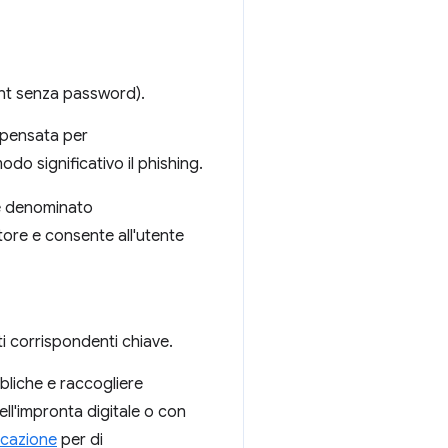
nt senza password).
è pensata per
odo significativo il phishing.
e denominato
tore e consente all'utente
ti corrispondenti chiave.
bliche e raccogliere
ll'impronta digitale o con
icazione
per di