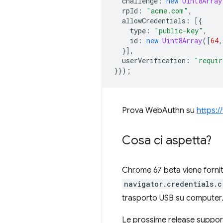
challenge
:
new
Uint8Array
rpId
:
"acme.com"
,
allowCredentials
:
[{
type
:
"public-key"
,
id
:
new
Uint8Array
([
64
,
}],
userVerification
:
"requir
}});
Prova WebAuthn su
https:
Cosa ci aspetta?
Chrome 67 beta viene forni
navigator.credentials.c
trasporto USB su computer
Le prossime release support