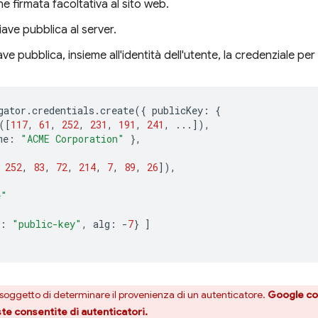
ne firmata facoltativa al sito web.
iave pubblica al server.
iave pubblica, insieme all'identità dell'utente, la credenziale per
gator
.
credentials
.
create
({
publicKey
:
{
([
117
,
61
,
252
,
231
,
191
,
241
,
...]),
me
:
"ACME Corporation"
},
252
,
83
,
72
,
214
,
7
,
89
,
26
]),
e"
:
"public-key"
,
alg
:
-
7
}
]
 soggetto di determinare il provenienza di un autenticatore.
Google con
ste consentite di autenticatori.