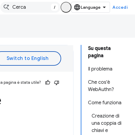
/
Accedi
Su questa
pagina
Il problema
Che cos'è
 pagina è stata utile?
WebAuthn?
e
Come funziona
Creazione di
una coppia di
chiavi e