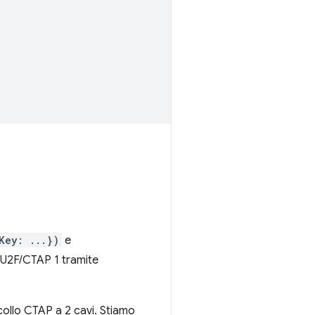
Key: ...})
e
i U2F/CTAP 1 tramite
collo CTAP a 2 cavi. Stiamo