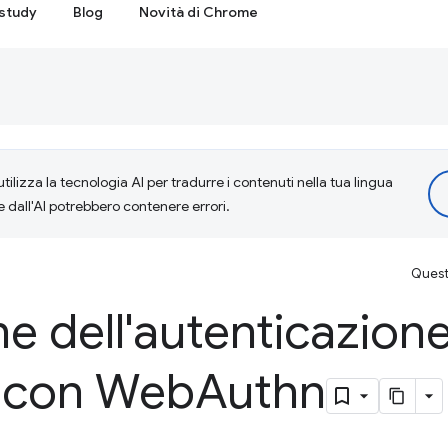
study
Blog
Novità di Chrome
tilizza la tecnologia AI per tradurre i contenuti nella tua lingua
e dall'AI potrebbero contenere errori.
Questa
ne dell'autenticazion
 con Web
Authn