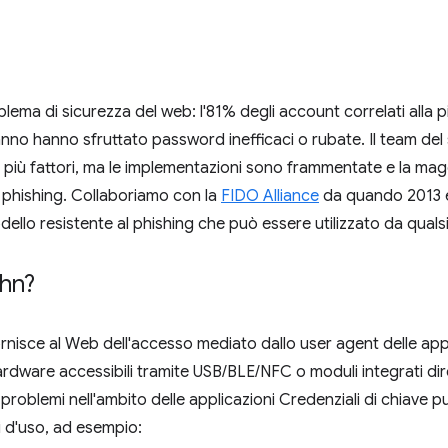
roblema di sicurezza del web: l'81% degli account correlati alla p
 anno hanno sfruttato password inefficaci o rubate. Il team de
u più fattori, ma le implementazioni sono frammentate e la mag
 phishing. Collaboriamo con la
FIDO Alliance
da quando 2013 e,
llo resistente al phishing che può essere utilizzato da quals
hn?
rnisce al Web dell'accesso mediato dallo user agent delle appli
dware accessibili tramite USB/BLE/NFC o moduli integrati dire
roblemi nell'ambito delle applicazioni Credenziali di chiave p
i d'uso, ad esempio: