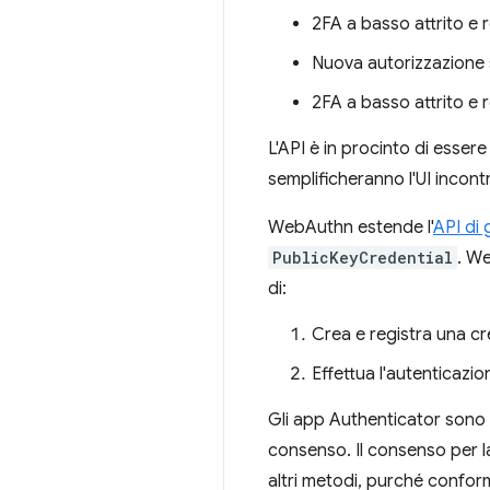
2FA a basso attrito e r
Nuova autorizzazione 
2FA a basso attrito e 
L'API è in procinto di esser
semplificheranno l'UI incontr
WebAuthn estende l'
API di 
PublicKeyCredential
. We
di:
Crea e registra una cr
Effettua l'autenticazi
Gli app Authenticator sono 
consenso. Il consenso per l
altri metodi, purché conform