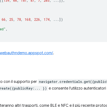
([
139
,
66
,
181
,
87
,
7
,
203
,
...]),
66
,
25
,
78
,
168
,
226
,
174
,
...])
ed"
,
//webauthndemo.appspot.com/
.
to con il supporto per
navigator.credentials.get({public
reate({publicKey:... })
e consente l'utilizzo autenticator
.
eranno altri trasporti, come BLE e NFC e il più recente proto