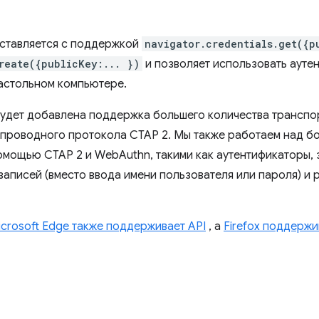
оставляется с поддержкой
navigator.credentials.get({p
reate({publicKey:... })
и позволяет использовать ауте
настольном компьютере.
удет добавлена ​​поддержка большего количества транспор
о проводного протокола CTAP 2. Мы также работаем над 
омощью CTAP 2 и WebAuthn, такими как аутентификаторы,
записей (вместо ввода имени пользователя или пароля) и 
icrosoft Edge также поддерживает API
, а
Firefox поддержи