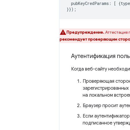
pubKeyCredParams
:
[
{
type
}});
Предупреждение.
Аттестация 
рекомендует проверяющим сторона
Аутентификация поль
Когда веб-сайту необходи
Проверяющая сторона
зарегистрированных д
на локальном встроен
Браузер просит ауте
Если аутентификатор
подписанное утвержд