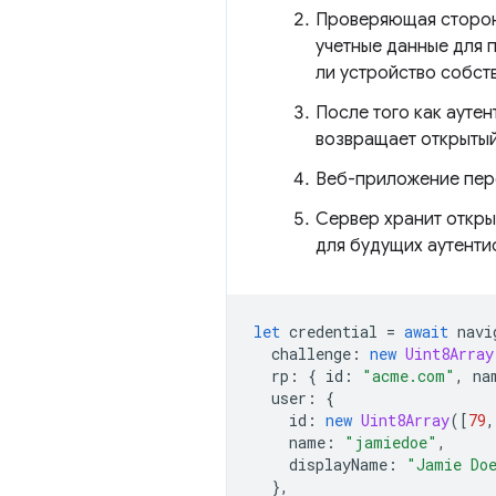
Проверяющая сторона
учетные данные для 
ли устройство собст
После того как аутен
возвращает открытый
Веб-приложение пере
Сервер хранит откры
для будущих аутенти
let
credential
=
await
navi
challenge
:
new
Uint8Array
rp
:
{
id
:
"acme.com"
,
na
user
:
{
id
:
new
Uint8Array
([
79
,
name
:
"jamiedoe"
,
displayName
:
"Jamie Do
},