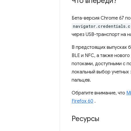
Что впереди?
Бета-версия Chrome 67 п
navigator.credentials.c
через USB-транспорт на 
В предстоящих выпусках б
BLE и NFC, а также новог
потоками, доступными с п
локальный выбор учетных 
пальцев.
Обратите внимание, что
M
Firefox 60
.
Ресурсы