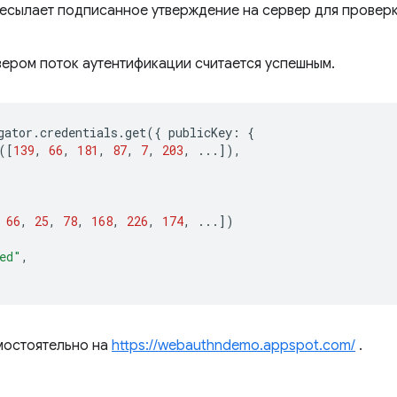
есылает подписанное утверждение на сервер для прове
ером поток аутентификации считается успешным.
gator
.
credentials
.
get
({
publicKey
:
{
([
139
,
66
,
181
,
87
,
7
,
203
,
...]),
66
,
25
,
78
,
168
,
226
,
174
,
...])
ed"
,
мостоятельно на
https://webauthndemo.appspot.com/
.