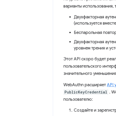
варианты использования, т
Двухфакторная аутен
(используется вместе
Беспарольная повтор
Двухфакторная ауте
уровнем трения и ус
Этот API скоро будет реа
пользовательского интерф
значительного уменьшения
WebAuthn расширяет
API 
PublicKeyCredential
. W
пользователю:
Создайте и зарегист