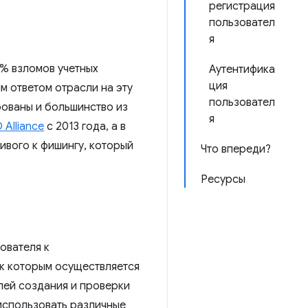
регистрация
пользовател
я
1% взломов учетных
Аутентифика
ция
м ответом отрасли на эту
пользовател
ованы и большинство из
я
 Alliance
с 2013 года, а в
ивого к фишингу, который
Что впереди?
Ресурсы
ователя к
 к которым осуществляется
лей создания и проверки
 использовать различные