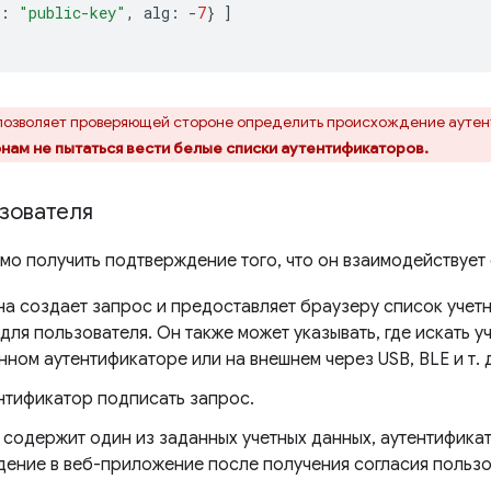
:
"public-key"
,
alg
:
-
7
}
]
позволяет проверяющей стороне определить происхождение ауте
м не пытаться вести белые списки аутентификаторов.
зователя
мо получить подтверждение того, что он взаимодействует
 создает запрос и предоставляет браузеру список учетн
ля пользователя. Он также может указывать, где искать у
ном аутентификаторе или на внешнем через USB, BLE и т. д
нтификатор подписать запрос.
 содержит один из заданных учетных данных, аутентифика
ение в веб-приложение после получения согласия пользо