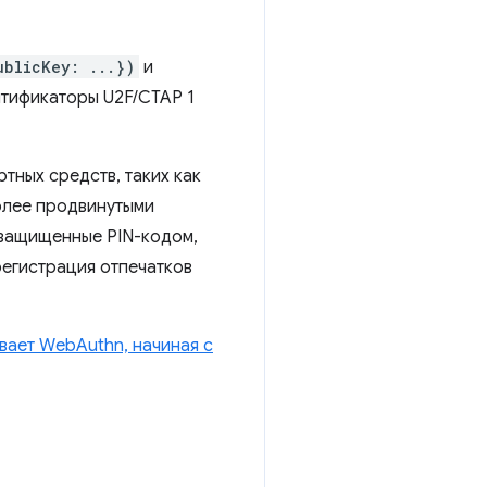
ublicKey: ...})
и
нтификаторы U2F/CTAP 1
тных средств, таких как
более продвинутыми
 защищенные PIN-кодом,
регистрация отпечатков
вает WebAuthn, начиная с