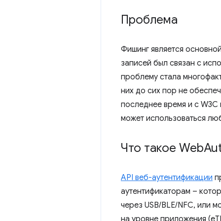
Проблема
Фишинг является основной
записей был связан с исп
проблему стала многофакт
них до сих пор не обеспе
последнее время и с W3C 
может использоваться лю
Что такое Web
Au
API веб-аутентификации
пр
аутентификаторам – котор
через USB/BLE/NFC, или м
на уровне приложения (eT