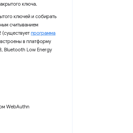
акрытого ключа.
рытого ключей и собирать
шным считыванием
2 (существует
программа
о встроены в платформу
, Bluetooth Low Energy
мом WebAuthn