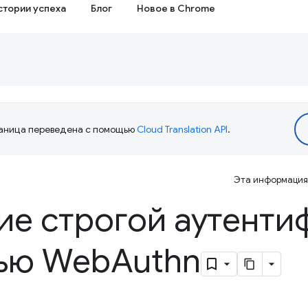
стории успеха
Блог
Новое в Chrome
аница переведена с помощью
Cloud Translation API
.
Эта информация 
ие строгой аутенти
ью Web
Authn