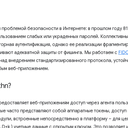
 проблемой безопасности в Интернете: в прошлом году 8
ользованием слабых или украденных паролей. Коллективны
орная аутентификация, однако ее реализации фрагментир
чивают адекватной защиты от фишинга. Мы работаем с
FIDO
над внедрением стандартизированного протокола, устойч
бым веб-приложением.
thn?
едоставляет веб-приложениям доступ через агента польз
ые часто представляют собой аппаратные токены, доступ
одули, встроенные непосредственно в платформу – для це
LD+k ) учетные данные с открытым ключом. Это позволяет