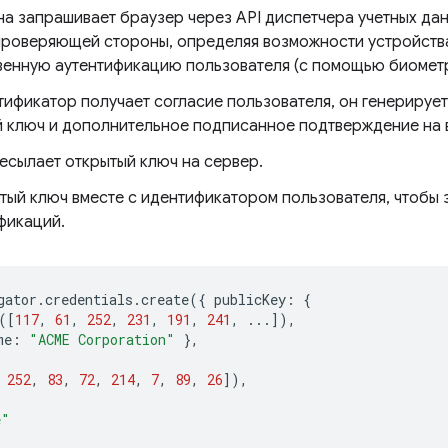
 запрашивает браузер через API диспетчера учетных дан
проверяющей стороны, определяя возможности устройства
венную аутентификацию пользователя (с помощью биометрии
тификатор получает согласие пользователя, он генерирует
 ключ и дополнительное подписанное подтверждение на 
сылает открытый ключ на сервер.
тый ключ вместе с идентификатором пользователя, чтобы 
фикаций.
gator
.
credentials
.
create
({
publicKey
:
{
([
117
,
61
,
252
,
231
,
191
,
241
,
...]),
me
:
"ACME Corporation"
},
252
,
83
,
72
,
214
,
7
,
89
,
26
]),
e"