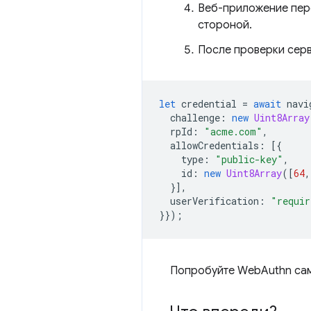
Веб-приложение пер
стороной.
После проверки серв
let
credential
=
await
navi
challenge
:
new
Uint8Array
rpId
:
"acme.com"
,
allowCredentials
:
[{
type
:
"public-key"
,
id
:
new
Uint8Array
([
64
,
}],
userVerification
:
"requir
}});
Попробуйте WebAuthn са