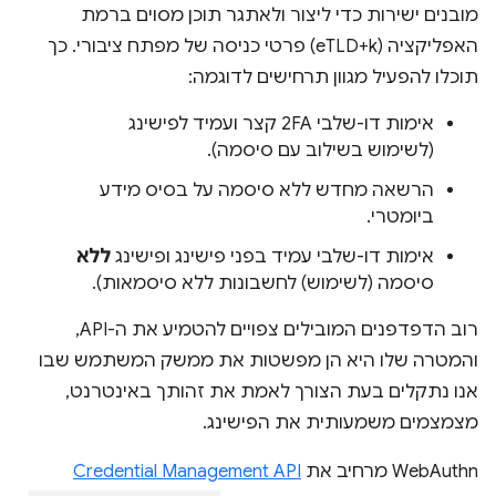
מובנים ישירות כדי ליצור ולאתגר תוכן מסוים ברמת
האפליקציה (eTLD+k) פרטי כניסה של מפתח ציבורי. כך
תוכלו להפעיל מגוון תרחישים לדוגמה:
אימות דו-שלבי 2FA קצר ועמיד לפישינג
(לשימוש בשילוב עם סיסמה).
הרשאה מחדש ללא סיסמה על בסיס מידע
ביומטרי.
אימות דו-שלבי עמיד בפני פישינג ופישינג
ללא
סיסמה (לשימוש) לחשבונות ללא סיסמאות).
רוב הדפדפנים המובילים צפויים להטמיע את ה-API,
והמטרה שלו היא הן מפשטות את ממשק המשתמש שבו
אנו נתקלים בעת הצורך לאמת את זהותך באינטרנט,
מצמצמים משמעותית את הפישינג.
WebAuthn מרחיב את
Credential Management API