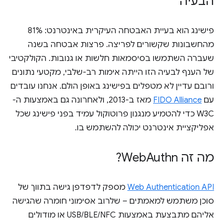
הבעיה
פישינג הוא בעיית האבטחה העיקרית באינטרנט: 81%
מהחשבונות שקשורים לפריצה. פרצות אבטחה בשנה
שעברה השתמשו בסיסמאות חלשות או גנובות. הקולקטיבי
של הענף לבעיה הזו הייתה אימות רב-שלבי, מקטעי נתונים
ורובם עדיין לא מטפלים בפישינג באופן הולם. אנחנו עובדים
עם
FIDO Alliance
מאז ב-2013, ולאחרונה גם באמצעות ה-
W3C כדי להטמיע מנגנון פרוטוקול עמיד בפני פישינג שכל
אפליקציית אינטרנט יכולה להשתמש בו.
מה זה Web
Authn?
Web Authentication API
מספק לדפדפן גישה בתווך של
סוכן משתמש למאמתים – שלרוב אסימוני חומרה שהגישה
אליהם מתבצעת באמצעות USB/BLE/NFC או מודולים