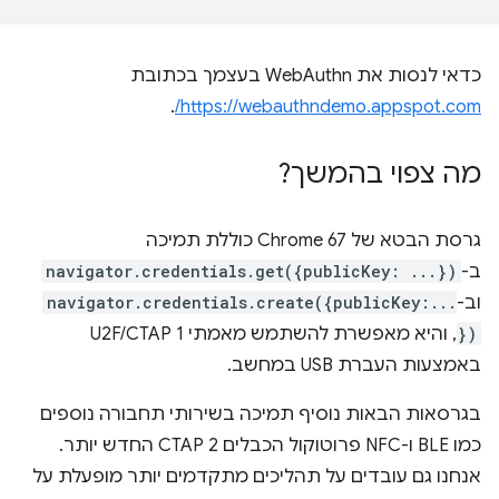
כדאי לנסות את WebAuthn בעצמך בכתובת
.
https://webauthndemo.appspot.com/
מה צפוי בהמשך?
גרסת הבטא של Chrome 67 כוללת תמיכה
ב-
navigator.credentials.get({publicKey: ...})
וב-
navigator.credentials.create({publicKey:...
})
, והיא מאפשרת להשתמש מאמתי U2F/CTAP 1
באמצעות העברת USB במחשב.
בגרסאות הבאות נוסיף תמיכה בשירותי תחבורה נוספים
כמו BLE ו-NFC פרוטוקול הכבלים CTAP 2 החדש יותר.
אנחנו גם עובדים על תהליכים מתקדמים יותר מופעלת על