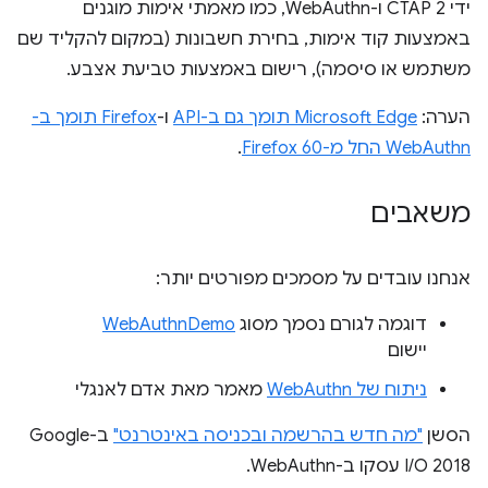
ידי CTAP 2 ו-WebAuthn, כמו מאמתי אימות מוגנים
באמצעות קוד אימות, בחירת חשבונות (במקום להקליד שם
משתמש או סיסמה), רישום באמצעות טביעת אצבע.
הערה:
Microsoft Edge תומך גם ב-API
ו-
Firefox תומך ב-
WebAuthn החל מ-Firefox 60
.
משאבים
אנחנו עובדים על מסמכים מפורטים יותר:
דוגמה לגורם נסמך מסוג
WebAuthnDemo
יישום
ניתוח של WebAuthn
מאמר מאת אדם לאנגלי
הסשן
"מה חדש בהרשמה ובכניסה באינטרנט"
ב-Google
I/O 2018 עסקו ב-WebAuthn.