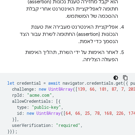
הוא יקבל מחזירה טענת נכוֹנוּת (assertion)
חתומה לאפליקציית האינטרנט אחרי קבלת
ההסכמה של המשתמש.
אפליקציית האינטרנט מעבירה את טענת
הנכוֹנוּת (assertion) החתומה לשרת עבור הצד
הנסמך כדי לאמת.
לאחר האימות על ידי השרת, תהליך האימות
הפעולה הצליחה.
let
credential
=
await
navigator
.
credentials
.
get
({
p
challenge
:
new
Uint8Array
([
139
,
66
,
181
,
87
,
7
,
20
rpId
:
"acme.com"
,
allowCredentials
:
[{
type
:
"public-key"
,
id
:
new
Uint8Array
([
64
,
66
,
25
,
78
,
168
,
226
,
17
}],
userVerification
:
"required"
,
}});