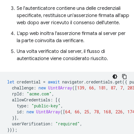
Se l'autenticatore contiene una delle credenziali
specificate, restituisce un'asserzione firmata all'app
web dopo aver ricevuto il consenso dell'utente.
L'app web inoltra l'asserzione firmata al server per
la parte coinvolta da verificare.
Una volta verificato dal server, il flusso di
autenticazione viene considerato riuscito.
let
credential
=
await
navigator
.
credentials
.
get
({
p
challenge
:
new
Uint8Array
([
139
,
66
,
181
,
87
,
7
,
20
rpId
:
"acme.com"
,
allowCredentials
:
[{
type
:
"public-key"
,
id
:
new
Uint8Array
([
64
,
66
,
25
,
78
,
168
,
226
,
17
}],
userVerification
:
"required"
,
}});