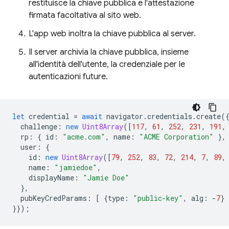
restituisce la chiave pubblica e l'attestazione
firmata facoltativa al sito web.
L'app web inoltra la chiave pubblica al server.
Il server archivia la chiave pubblica, insieme
all'identità dell'utente, la credenziale per le
autenticazioni future.
let
credential
=
await
navigator
.
credentials
.
create
(
challenge
:
new
Uint8Array
([
117
,
61
,
252
,
231
,
191
,
rp
:
{
id
:
"acme.com"
,
name
:
"ACME Corporation"
},
user
:
{
id
:
new
Uint8Array
([
79
,
252
,
83
,
72
,
214
,
7
,
89
,
name
:
"jamiedoe"
,
displayName
:
"Jamie Doe"
},
pubKeyCredParams
:
[
{
type
:
"public-key"
,
alg
:
-
7
}
}});