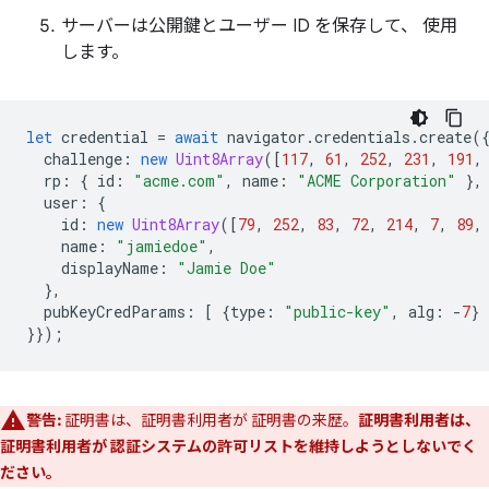
サーバーは公開鍵とユーザー ID を保存して、 使用
します。
let
credential
=
await
navigator
.
credentials
.
create
(
challenge
:
new
Uint8Array
([
117
,
61
,
252
,
231
,
191
,
rp
:
{
id
:
"acme.com"
,
name
:
"ACME Corporation"
},
user
:
{
id
:
new
Uint8Array
([
79
,
252
,
83
,
72
,
214
,
7
,
89
,
name
:
"jamiedoe"
,
displayName
:
"Jamie Doe"
},
pubKeyCredParams
:
[
{
type
:
"public-key"
,
alg
:
-
7
}
}});
警告:
証明書は、証明書利用者が 証明書の来歴。
証明書利用者は、
証明書利用者が 認証システムの許可リストを維持しようとしないでく
ださい。