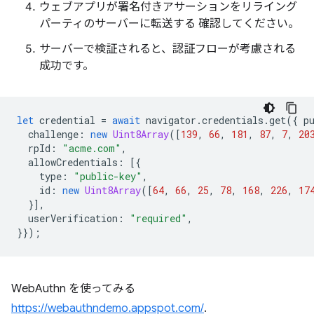
ウェブアプリが署名付きアサーションをリライング
パーティのサーバーに転送する 確認してください。
サーバーで検証されると、認証フローが考慮される
成功です。
let
credential
=
await
navigator
.
credentials
.
get
({
p
challenge
:
new
Uint8Array
([
139
,
66
,
181
,
87
,
7
,
20
rpId
:
"acme.com"
,
allowCredentials
:
[{
type
:
"public-key"
,
id
:
new
Uint8Array
([
64
,
66
,
25
,
78
,
168
,
226
,
17
}],
userVerification
:
"required"
,
}});
WebAuthn を使ってみる
https://webauthndemo.appspot.com/
.