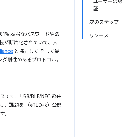
ユーザーの認
証
次のステップ
81% 脆弱なパスワードや盗
リソース
実装が断片化されていて、大
liance
と協力して そして最
シング耐性のあるプロトコル。
。 USB/BLE/NFC 経由
課題を （eTLD+k）公開
す。