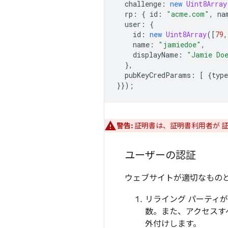
challenge
:
new
Uint8Array
rp
:
{
id
:
"acme.com"
,
na
user
:
{
id
:
new
Uint8Array
([
79
,
name
:
"jamiedoe"
,
displayName
:
"Jamie Do
},
pubKeyCredParams
:
[
{
type
}});
警告:
証明書は、証明書利用者が 
ユーザーの認証
ウェブサイトが適切なものと
リライング パーティ
数。また、アクセスすべき
外付けします。