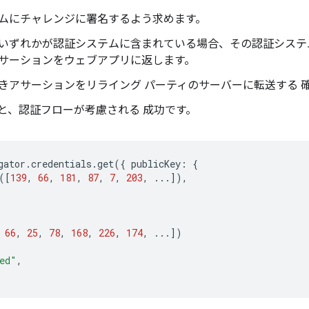
ムにチャレンジに署名するよう求めます。
いずれかが認証システムに含まれている場合、その認証システ
サーションをウェブアプリに返します。
きアサーションをリライング パーティのサーバーに転送する 
と、認証フローが考慮される 成功です。
gator
.
credentials
.
get
({
publicKey
:
{
([
139
,
66
,
181
,
87
,
7
,
203
,
...]),
66
,
25
,
78
,
168
,
226
,
174
,
...])
ed"
,