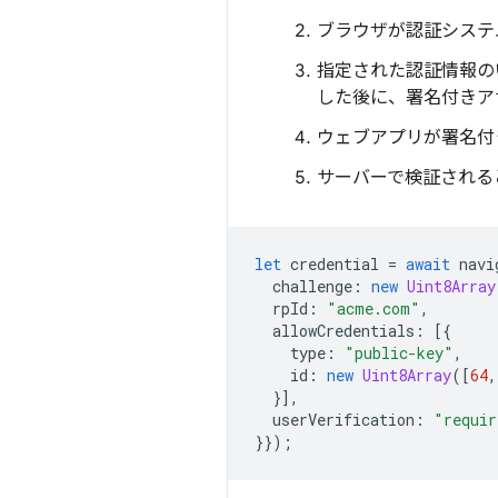
ブラウザが認証システ
指定された認証情報の
した後に、署名付きア
ウェブアプリが署名付
サーバーで検証される
let
credential
=
await
navi
challenge
:
new
Uint8Array
rpId
:
"acme.com"
,
allowCredentials
:
[{
type
:
"public-key"
,
id
:
new
Uint8Array
([
64
,
}],
userVerification
:
"requir
}});