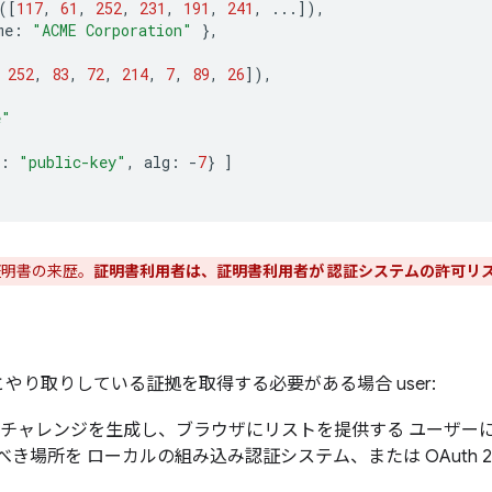
([
117
,
61
,
252
,
231
,
191
,
241
,
...]),
me
:
"ACME Corporation"
},
252
,
83
,
72
,
214
,
7
,
89
,
26
]),
e"
:
"public-key"
,
alg
:
-
7
}
]
証明書の来歴。
証明書利用者は、証明書利用者が 認証システムの許可リ
やり取りしている証拠を取得する必要がある場合 user:
がチャレンジを生成し、ブラウザにリストを提供する ユーザー
場所を ローカルの組み込み認証システム、または OAuth 2.0 