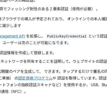
認証ベースの再認証。
荷でフィッシング耐性のある 2 要素認証（使用が必要） 。
主要ブラウザでの導入が予定されており、 オンラインでの本人確認
に減少します
anagement API
を拡張し、
PublicKeyCredential
という認証
行われ、ユーザーは次のことが可能になります。
認証情報を作成して登録します。
 ネットワークを所有することを証明して、ウェブサイトの認証を
開鍵のペアを生成して、 できます。タップするだけで署名の
に準拠） の
認定資格プログラム
や 認証を取得しています。認証システ
フォンの指紋認証スキャナなど）を使用するか、 USB、Blueto
無線通信（NFC）。