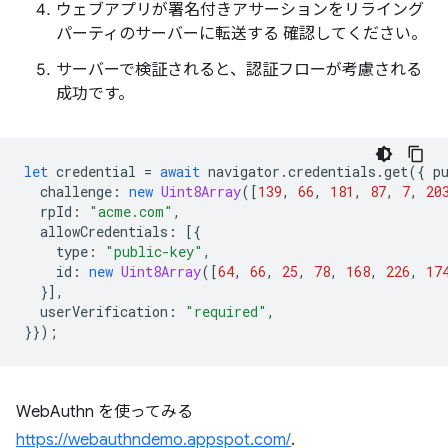
ウェブアプリが署名付きアサーションをリライング
パーティのサーバーに転送する 確認してください。
サーバーで検証されると、認証フローが考慮される
成功です。
let
credential
=
await
navigator
.
credentials
.
get
({
p
challenge
:
new
Uint8Array
([
139
,
66
,
181
,
87
,
7
,
20
rpId
:
"acme.com"
,
allowCredentials
:
[{
type
:
"public-key"
,
id
:
new
Uint8Array
([
64
,
66
,
25
,
78
,
168
,
226
,
17
}],
userVerification
:
"required"
,
}});
WebAuthn を使ってみる
https://webauthndemo.appspot.com/
.