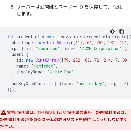
サーバーは公開鍵とユーザー ID を保存して、 使用
します。
let
credential
=
await
navigator
.
credentials
.
create
(
challenge
:
new
Uint8Array
([
117
,
61
,
252
,
231
,
191
,
rp
:
{
id
:
"acme.com"
,
name
:
"ACME Corporation"
},
user
:
{
id
:
new
Uint8Array
([
79
,
252
,
83
,
72
,
214
,
7
,
89
,
name
:
"jamiedoe"
,
displayName
:
"Jamie Doe"
},
pubKeyCredParams
:
[
{
type
:
"public-key"
,
alg
:
-
7
}
}});
警告:
証明書は、証明書利用者が 証明書の来歴。
証明書利用者は、
証明書利用者が 認証システムの許可リストを維持しようとしないでく
ださい。