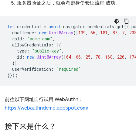
服务器验证之后，就会考虑身份验证流程 成功。
let
credential
=
await
navigator
.
credentials
.
get
({
p
challenge
:
new
Uint8Array
([
139
,
66
,
181
,
87
,
7
,
20
rpId
:
"acme.com"
,
allowCredentials
:
[{
type
:
"public-key"
,
id
:
new
Uint8Array
([
64
,
66
,
25
,
78
,
168
,
226
,
17
}],
userVerification
:
"required"
,
}});
前往以下网址自行试用 WebAuthn：
https://webauthndemo.appspot.com/
.
接下来是什么？